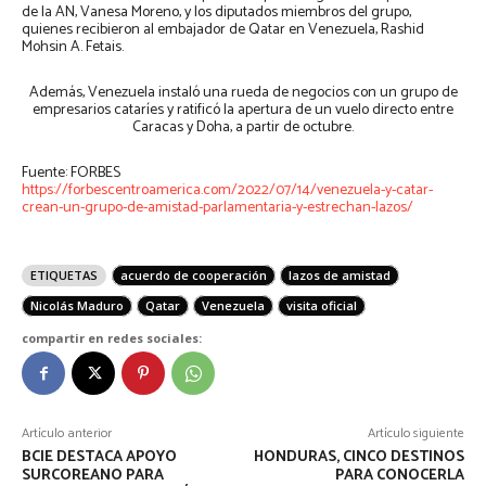
de la AN, Vanesa Moreno, y los diputados miembros del grupo,
quienes recibieron al embajador de Qatar en Venezuela, Rashid
Mohsin A. Fetais.
Además, Venezuela instaló una rueda de negocios con un grupo de
empresarios cataríes y ratificó la apertura de un vuelo directo entre
Caracas y Doha, a partir de octubre.
Fuente: FORBES
https://forbescentroamerica.com/2022/07/14/venezuela-y-catar-
crean-un-grupo-de-amistad-parlamentaria-y-estrechan-lazos/
ETIQUETAS
acuerdo de cooperación
lazos de amistad
Nicolás Maduro
Qatar
Venezuela
visita oficial
compartir en redes sociales:
Artículo anterior
Artículo siguiente
BCIE DESTACA APOYO
HONDURAS, CINCO DESTINOS
SURCOREANO PARA
PARA CONOCERLA