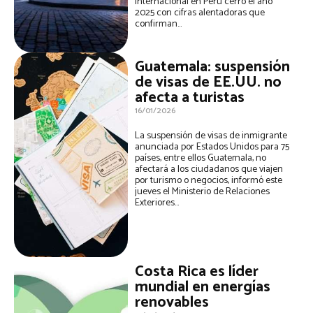
internacional en Perú cerró el año
2025 con cifras alentadoras que
confirman...
Guatemala: suspensión
de visas de EE.UU. no
afecta a turistas
16/01/2026
La suspensión de visas de inmigrante
anunciada por Estados Unidos para 75
países, entre ellos Guatemala, no
afectará a los ciudadanos que viajen
por turismo o negocios, informó este
jueves el Ministerio de Relaciones
Exteriores...
Costa Rica es líder
mundial en energías
renovables