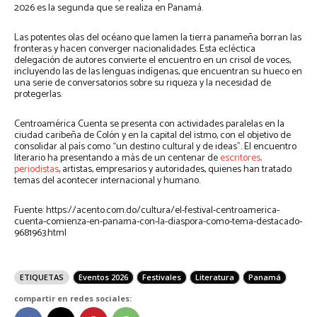
2026 es la segunda que se realiza en Panamá.
Las potentes olas del océano que lamen la tierra panameña borran las
fronteras y hacen converger nacionalidades. Esta ecléctica
delegación de autores convierte el encuentro en un crisol de voces,
incluyendo las de las lenguas indígenas, que encuentran su hueco en
una serie de conversatorios sobre su riqueza y la necesidad de
protegerlas.
Centroamérica Cuenta se presenta con actividades paralelas en la
ciudad caribeña de Colón y en la capital del istmo, con el objetivo de
consolidar al país como “un destino cultural y de ideas”. El encuentro
literario ha presentando a más de un centenar de
escritores,
periodistas
, artistas, empresarios y autoridades, quienes han tratado
temas del acontecer internacional y humano.
Fuente: https://acento.com.do/cultura/el-festival-centroamerica-
cuenta-comienza-en-panama-con-la-diaspora-como-tema-destacado-
9681963.html
ETIQUETAS
Eventos 2026
Festivales
Literatura
Panamá
compartir en redes sociales: