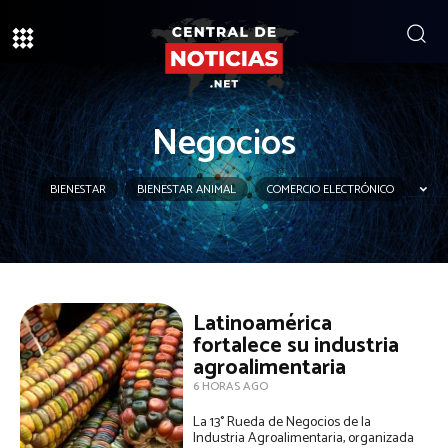
Negocios
BIENESTAR
BIENESTAR ANIMAL
COMERCIO ELECTRÓNICO
Latinoamérica
fortalece su industria
agroalimentaria
6 HORAS AGO
La 13° Rueda de Negocios de la
Industria Agroalimentaria, organizada