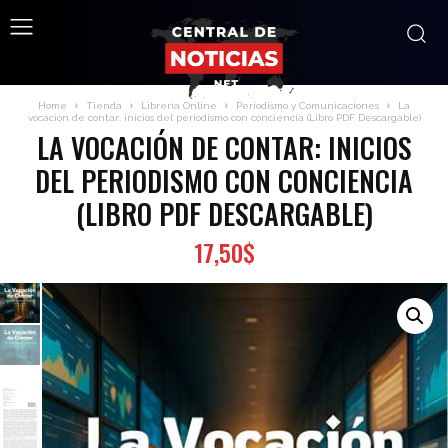
Home
Tienda
Librería Online
Periodismo y Comunicaciones
La
vocación de contar: inicios del periodismo con conciencia (Libro PDF Descargable)
LA VOCACIÓN DE CONTAR: INICIOS
DEL PERIODISMO CON CONCIENCIA
(LIBRO PDF DESCARGABLE)
17,50
$