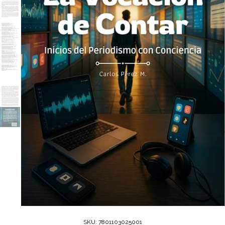
SKU:
7801103025001