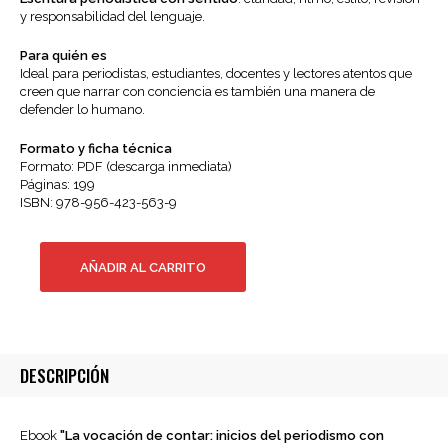
y responsabilidad del lenguaje.
Para quién es
Ideal para periodistas, estudiantes, docentes y lectores atentos que
creen que narrar con conciencia es también una manera de
defender lo humano.
Formato y ficha técnica
Formato: PDF (descarga inmediata)
Páginas: 199
ISBN: 978-956-423-563-9
La
AÑADIR AL CARRITO
vocación
de
contar:
inicios
del
DESCRIPCIÓN
periodismo
con
conciencia
Ebook
"La vocación de contar: inicios del periodismo con
(Libro