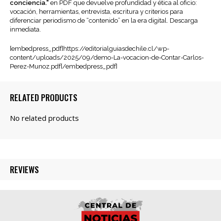
conciencia."
en PDF que devuelve profundidad y ética al oficio:
PDF
vocación, herramientas, entrevista, escritura y criterios para
Descargable)
diferenciar periodismo de “contenido” en la era digital. Descarga
cantidad
inmediata.
[embedpress_pdf]https://editorialguiasdechile.cl/wp-
content/uploads/2025/09/demo-La-vocacion-de-Contar-Carlos-
Perez-Munoz.pdf[/embedpress_pdf]
RELATED PRODUCTS
REVIEWS