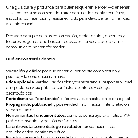
Una guía clara y profunda para quienes quieren ejercer —o enseñar
— un periodismo con sentido: mirar con lucidez, contar con ética,
escuchar con atención y resistir el ruido para devolverle humanidad
a la información.
Pensado para periodistas en formación, profesionales, docentes y
lectores exigentes que buscan redescubrir la vocación de narrar
como un camino transformador.
Qué encontrarás dentro
Vocación y oficio
: por qué contar, el periodista como testigo y
puente, y la conciencia narrativa.
Ética aplicada
: verdad, verificación y transparencia; responsabilidad
e impacto; servicio público; conflictos de interés y códigos
deontológicos.
Periodismo vs. “contenido”
: diferencias esenciales en la era digital.
Propaganda, publicidad y posverdad
; información, interpretación
y manipulación.
Herramientas fundamentales
: cómo se construye una noticia, 5W,
pirámide invertida y gestión de fuentes.
La entrevista como diálogo revelador
: preparación, tipos,
escucha activa, confianza y ética.
Escritura periodística con sentido
: claridad, ritmo, estilo, revisión