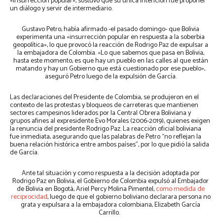
«insurrección popular», sostuvo que su única intención fue proponer
un diálogo y servir de intermediario.
Gustavo Petro, había afirmado -el pasado domingo- que Bolivia
experimenta una «insurrección popular en respuesta a la soberbia
geopolítica», lo que provocó la reacción de Rodrigo Paz de expulsar a
la embajadora de Colombia. «Lo que sabemos que pasa en Bolivia,
hasta este momento, es que hay un pueblo en las calles al que están
matando y hay un Gobierno que está cuestionado por ese pueblo»,
aseguró Petro luego de la expulsión de García.
Las declaraciones del Presidente de Colombia, se produjeron en el
contexto de las protestas y bloqueos de carreteras que mantienen
sectores campesinos liderados por la Central Obrera Boliviana y
grupos afines al expresidente Evo Morales (2006-2019), quienes exigen
la renuncia del presidente Rodrigo Paz. La reacción oficial boliviana
fue inmediata, asegurando que las palabras de Petro “no reflejan la
buena relación histórica entre ambos países”, por lo que pidió la salida
de García.
Ante tal situación y como respuesta a la decisión adoptada por
Rodrigo Paz en Bolivia, el Gobierno de Colombia expulsó al Embajador
de Bolivia en Bogotá, Ariel Percy Molina Pimentel,
como medida de
reciprocidad
, luego de que el gobierno boliviano declarara persona no
grata y expulsara a la embajadora colombiana, Elizabeth García
Carrillo.