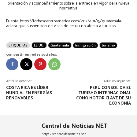
orientación y acompañamiento sobre la entrada en vigor de la nueva
normativa.
Fuente: https://forbescentroamerica.com/2026/01/15/guatemala-
aclara-que-suspension-de-visas-de-ee-uu-no-afecta-a-turistas
ETIQUETAS
EE.UU.
Guatemala
Inmigración
turismo
compartir en redes sociales:
Artículo anterior
Artículo siguiente
COSTA RICA ES LÍDER
PERÚ CONSOLIDA EL
MUNDIAL EN ENERGÍAS
TURISMO INTERNACIONAL
RENOVABLES
COMO MOTOR CLAVE DE SU
ECONOMÍA
Central de Noticias NET
https://centraldenoticias.net