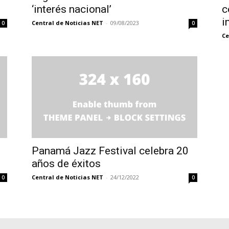
‘interés nacional’
c
i
Central de Noticias NET
-
09/08/2023
0
0
Ce
Panamá Jazz Festival celebra 20
años de éxitos
Central de Noticias NET
-
24/12/2022
0
0