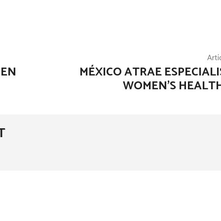
Artí
 EN
MÉXICO ATRAE ESPECIALI
WOMEN’S HEALT
T