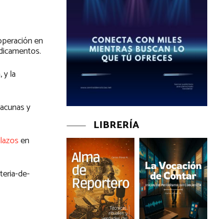
operación en
edicamentos.
 y la
vacunas y
LIBRERÍA
 lazos
en
eria-de-