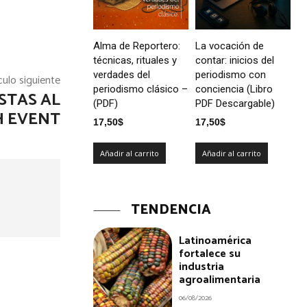
Alma de Reportero:
La vocación de
técnicas, rituales y
contar: inicios del
verdades del
periodismo con
culo siguiente
periodismo clásico –
conciencia (Libro
STAS AL
(PDF)
PDF Descargable)
H EVENT
17,50
$
17,50
$
Añadir al carrito
Añadir al carrito
TENDENCIA
Latinoamérica
fortalece su
industria
agroalimentaria
06/08/2026