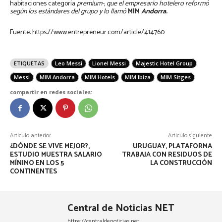
habitaciones categoría
premium-, que el empresario hotelero reformó
según los estándares del grupo y lo llamó
MIM
Andorra.
Fuente: https://www.entrepreneur.com/article/414760
ETIQUETAS
Leo Messi
Lionel Messi
Majestic Hotel Group
Messi
MIM Andorra
MIM Hotels
MIM Ibiza
MIM Sitges
compartir en redes sociales:
Artículo anterior
Artículo siguiente
¿DÓNDE SE VIVE MEJOR?,
URUGUAY, PLATAFORMA
ESTUDIO MUESTRA SALARIO
TRABAJA CON RESIDUOS DE
MÍNIMO EN LOS 5
LA CONSTRUCCIÓN
CONTINENTES
Central de Noticias NET
https://centraldenoticias.net