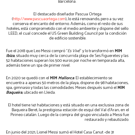
Barcelona.
El destacado diseñador Pascua Ortega
(
http://www.pascuaortega.com
), lo está renovando, pero a su vez
conserva el encanto del entorno. Además, como el resto de sus
hoteles, está comprometido con el medio ambiente y dispone del sello
LEED, el cual concede el US Green Building Council por la condición
de edificio sostenible.
Fue el 2018 que Leo Messi compró “
Es Vivé
” y lo transformó en
MIM
Ibiza
, situado muy cerca de la concurrida playa de Ses Figueretes y las
52 habitaciones superan los 500 euros por noche en temporada alta,
además tiene un spa de primer nivel.
En 2020 se quedó con el
MIM
Mallorca
. El establecimiento se
encuentra a apenas 50 metros de la playa, dispone de 98 habitaciones,
spa, gimnasio y todas las comodidades. Meses después sumó el
MIM
Baqueira
, ubicado en Lleida.
El hotel tiene 141 habitaciones y está situado en una exclusiva zona de
Baqueira Beret, la prestigiosa estación de esquí del Val d’Aran, en el
Pirineo catalán. Luego de la compra del grupo vinculado a Messi fue
restaurado y rebautizado.
En junio del 2021, Lionel Messi sumó el Hotel Casa Canut -de 31