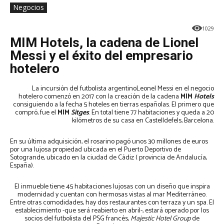
Negocios
1029
MIM Hotels, la cadena de Lionel
Messi y el éxito del empresario
hotelero
La incursión del futbolista argentinoLeonel Messi en el negocio
hotelero comenzó en 2017 con la creación de la cadena
MIM
Hotels
consiguiendo a la fecha 5 hoteles en tierras españolas. El primero que
compró, fue el
MIM
Sitges
. En total tiene 77 habitaciones y queda a 20
kilómetros de su casa en Castelldefels, Barcelona.
En su última adquisición, el rosarino pagó unos 30 millones de euros
por una lujosa propiedad ubicada en el Puerto Deportivo de
Sotogrande, ubicado en la ciudad de Cádiz ( provincia de Andalucía,
España).
El inmueble tiene 45 habitaciones lujosas con un diseño que inspira
modernidad y cuentan con hermosas vistas al mar Mediterráneo.
Entre otras comodidades, hay dos restaurantes con terraza y un spa. El
establecimiento -que será reabierto en abril-, estará operado por los
socios del futbolista del PSG francés,
Majestic Hotel Group
de