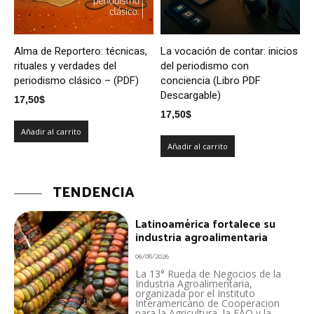
Alma de Reportero: técnicas,
La vocación de contar: inicios
rituales y verdades del
del periodismo con
periodismo clásico – (PDF)
conciencia (Libro PDF
Descargable)
17,50
$
17,50
$
Añadir al carrito
Añadir al carrito
TENDENCIA
Latinoamérica fortalece su
industria agroalimentaria
06/08/2026
La 13° Rueda de Negocios de la
Industria Agroalimentaria,
organizada por el Instituto
Interamericano de Cooperacion
para la Agricultura, la FAO y la