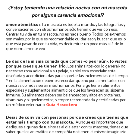
¿Estoy teniendo una relación nociva con mi mascota
por alguna carencia emocional?
#monotemáticos
Tu mascota es todo tu mundo, y las fotografías y
conversaciones con otros humanos sólo tienen que ver con eso.
Centrar tu vida en tu mascota, no es nada bueno. Todos los extremos
son malos, por lo que es recomendable cuidar eso y buscar qué es lo
que está pasando con tu vida, es decir mirar un poco más allá de lo
que normalmente veo.
Le das de la misma comida que comes -o peor aún-, lo vistes
por que crees que tienen frío.
Los animalitos -por lo general- no
necesitan ropa adicional a su pelaje, su piel está especialmente
diseñada y acondicionadas para soportar las inclemencias del tiempo.
Y en la alimentación debemos recordar que no por alimentarlos con
nuestras comidas serán más humanos. Por algo tienen alimentos
especiales y suplementos alimenticios que los favorecen su sistema
inmune. Su alimentos deben ser balanceados y altos en proteínas,
vitaminas y oligoelementos; siempre recomendada y certificadas por
un médico veterinario.
Guía Mascotera
Dejas de convivir con personas porque crees que tienes que
estar más tiempo con tu mascota.
Aunque es importante que
dediques algunas de tus horas al día estar con tu mascota, tienes que
saber que los animalitos de compañía no tienen el mismo imaginario