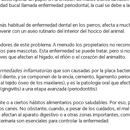
dad bucal llamada enfermedad periodontal, la cual se debe a la
más habitual de enfermedad dental en los perros; afecta a muc
venir con un aseo rutinario del interior del hocico del animal.
icadores de este problema. A menudo los propietarios no recon
ntos para mascotas. Esta enfermedad se puede tratar, pero si n
es que afecten al hígado, el riñón o el corazón del animalito.
ermedades inflamatorias
que son causadas por la placa bacter
al diente, y se componen de la encía, cemento, ligamento perio
al tejido óseo de los maxilares), y es la patología oral que afec
ingivitis) a una etapa avanzada (periodontitis).
ente o a ciertos hábitos alimentarios poco saludables. Por eso, 
os canes. No obstante, cuando, a pesar de los cuidados, el mal 
afectan al aparato digestivo o a otras zonas importantes, com
eterinaria son esenciales para controlar la enfermedad.