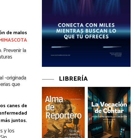
ión de malos
aMIMASCOTA
 Prevenir la
uturas
l -originada
LIBRERÍA
serias que
los canes de
a enfermedad
 más juntos.
s y los
Sin