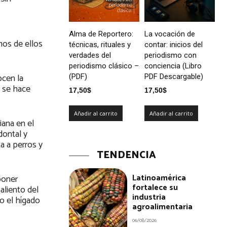
Alma de Reportero:
La vocación de
hos de ellos
técnicas, rituales y
contar: inicios del
verdades del
periodismo con
periodismo clásico –
conciencia (Libro
ocen la
(PDF)
PDF Descargable)
o se hace
17,50
$
17,50
$
Añadir al carrito
Añadir al carrito
iana en el
dontal y
ta a perros y
TENDENCIA
Latinoamérica
poner
fortalece su
aliento del
industria
o el hígado
agroalimentaria
06/08/2026