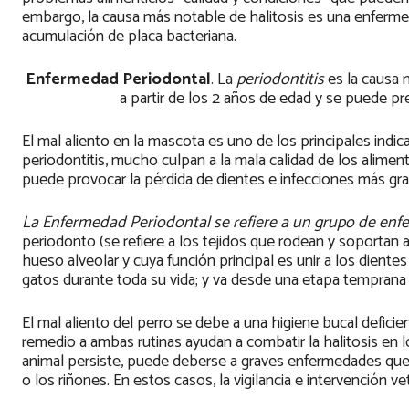
embargo, la causa más notable de halitosis es una enferme
acumulación de placa bacteriana.
Enfermedad Periodontal
. La
periodontitis
es la causa 
a partir de los 2 años de edad y se puede pre
El mal aliento en la mascota es uno de los principales ind
periodontitis, mucho culpan a la mala calidad de los alime
puede provocar la pérdida de dientes e infecciones más grav
La Enfermedad Periodontal se refiere a un grupo de enf
periodonto (se refiere a los tejidos que rodean y soportan 
hueso alveolar y cuya función principal es unir a los dientes 
gatos durante toda su vida; y va desde una etapa temprana (g
El mal aliento del perro se debe a una higiene bucal defici
remedio a ambas rutinas ayudan a combatir la halitosis en l
animal persiste, puede deberse a graves enfermedades que 
o los riñones. En estos casos, la vigilancia e intervención v