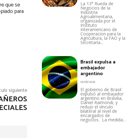
bre que se
La 13° Rueda de
Negocios de la
opiado para
Industria
Agroalimentaria,
organizada por el
Instituto
Interamericano de
Cooperacion para la
Agricultura, la FAO y la
Secretaría...
Brasil expulsa a
embajador
argentino
05/08/2026
culo siguiente
El gobierno de Brasil
expulsó al embajador
PAÑEROS
argentino en Brasilia,
Daniel Raimondi, y
ECIALES
redujo el vínculo
bilateral al nivel de
encargados de
negocios. La medida...