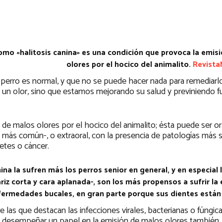
mo «halitosis canina» es una condición que provoca la emis
olores por el hocico del animalito.
Revist
erro es normal, y que no se puede hacer nada para remediarlo.
r un olor, sino que estamos mejorando su salud y previniendo f
 de malos olores por el hocico del animalito; ésta puede ser ora
la más común-, o extraoral, con la presencia de patologías más 
etes o cáncer.
ina la sufren más los perros senior en general, y en especial 
iz corta y cara aplanada-, son los más propensos a sufrir l
fermedades bucales, en gran parte porque sus dientes están
re las que destacan las infecciones virales, bacterianas o fúngica
n desempeñar un papel en la emisión de malos olores también. 