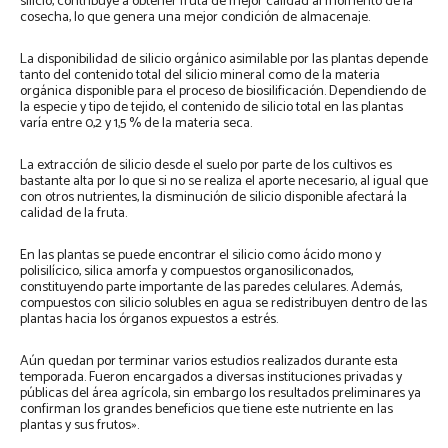
silicio, contribuye a obtener fruta de mejor calidad al momento de la
cosecha, lo que genera una mejor condición de almacenaje.
La disponibilidad de silicio orgánico asimilable por las plantas depende
tanto del contenido total del silicio mineral como de la materia
orgánica disponible para el proceso de biosilificación. Dependiendo de
la especie y tipo de tejido, el contenido de silicio total en las plantas
varía entre 0,2 y 1,5 % de la materia seca.
La extracción de silicio desde el suelo por parte de los cultivos es
bastante alta por lo que si no se realiza el aporte necesario, al igual que
con otros nutrientes, la disminución de silicio disponible afectará la
calidad de la fruta.
En las plantas se puede encontrar el silicio como ácido mono y
polisilícico, silica amorfa y compuestos organosiliconados,
constituyendo parte importante de las paredes celulares. Además,
compuestos con silicio solubles en agua se redistribuyen dentro de las
plantas hacia los órganos expuestos a estrés.
Aún quedan por terminar varios estudios realizados durante esta
temporada. Fueron encargados a diversas instituciones privadas y
públicas del área agrícola, sin embargo los resultados preliminares ya
confirman los grandes beneficios que tiene este nutriente en las
plantas y sus frutos».