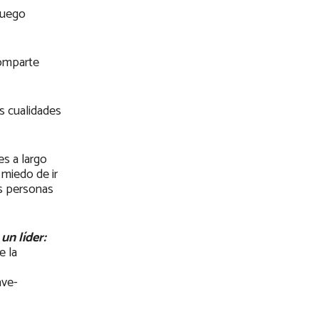
fuego
comparte
es cualidades
es a largo
 miedo de ir
as personas
un líder:
e la
ave-