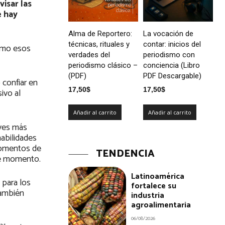
isar las
e hay
Alma de Reportero:
La vocación de
técnicas, rituales y
contar: inicios del
cómo esos
verdades del
periodismo con
periodismo clásico –
conciencia (Libro
(PDF)
PDF Descargable)
 confiar en
17,50
$
17,50
$
ivo al
Añadir al carrito
Añadir al carrito
aves más
habilidades
 momentos de
TENDENCIA
ese momento.
Latinoamérica
 para los
fortalece su
 también
industria
agroalimentaria
06/08/2026