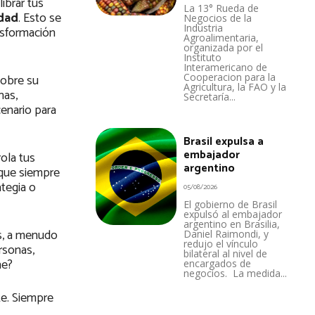
ibrar tus
La 13° Rueda de
dad
. Esto se
Negocios de la
Industria
nsformación
Agroalimentaria,
organizada por el
Instituto
Interamericano de
Cooperacion para la
sobre su
Agricultura, la FAO y la
nas,
Secretaría...
cenario para
Brasil expulsa a
embajador
ola tus
argentino
 que siempre
ategia o
05/08/2026
El gobierno de Brasil
expulsó al embajador
argentino en Brasilia,
as, a menudo
Daniel Raimondi, y
redujo el vínculo
rsonas,
bilateral al nivel de
ne?
encargados de
negocios. La medida...
te. Siempre