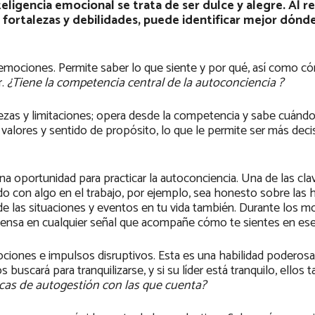
ligencia emocional se trata de ser dulce y alegre. Al rev
fortalezas y debilidades, puede identificar mejor dónd
 emociones. Permite saber lo que siente y por qué, así como 
r.
¿Tiene la competencia central de la autoconciencia ?
lezas y limitaciones; opera desde la competencia y sabe cuándo
valores y sentido de propósito, lo que le permite ser más decis
a oportunidad para practicar la autoconciencia. Una de las cl
do con algo en el trabajo, por ejemplo, sea honesto sobre las 
e de las situaciones y eventos en tu vida también. Durante los
ión. Piensa en cualquier señal que acompañe cómo te sientes en 
ciones e impulsos disruptivos. Esta es una habilidad poderosa
 buscará para tranquilizarse, y si su líder está tranquilo, ellos
cas de autogestión con las que cuenta?