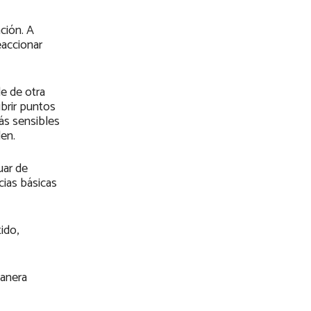
ción. A
eaccionar
le de otra
ubrir puntos
ás sensibles
en.
uar de
cias básicas
ido,
manera