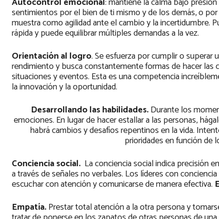
Autocontrol emocional
: mantiene la calma bajo presión
sentimientos por el bien de ti mismo y de los demás, o por 
muestra como agilidad ante el cambio y la incertidumbre. P
rápida y puede equilibrar múltiples demandas a la vez.
Orientación al logro
. Se esfuerza por cumplir o superar
rendimiento y busca constantemente formas de hacer las 
situaciones y eventos. Esta es una competencia increíblemen
la innovación y la oportunidad.
Desarrollando las habilidades.
Durante los moment
emociones. En lugar de hacer estallar a las personas, hág
habrá cambios y desafíos repentinos en la vida. Intent
prioridades en función de
Conciencia social.
La conciencia social indica precisión 
a través de señales no verbales. Los líderes con concienci
escuchar con atención y comunicarse de manera efectiva.
E
Empatía.
Prestar total atención a la otra persona y tomar
tratar de ponerse en los zapatos de otras personas de una m