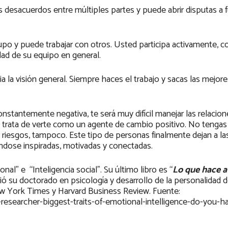
 desacuerdos entre múltiples partes y puede abrir disputas a 
upo y puede trabajar con otros. Usted participa activamente, 
dad de su equipo en general.
cia la visión general. Siempre haces el trabajo y sacas las mejor
onstantemente negativa, te será muy difícil manejar las relacion
, trata de verte como un agente de cambio positivo. No tengas
 riesgos, tampoco. Este tipo de personas finalmente dejan a l
éndose inspiradas, motivadas y conectadas.
al” e “Inteligencia social”. Su último libro es “
Lo que hace a 
bió su doctorado en psicología y desarrollo de la personalidad d
ew York Times y Harvard Business Review. Fuente:
earcher-biggest-traits-of-emotional-intelligence-do-you-h