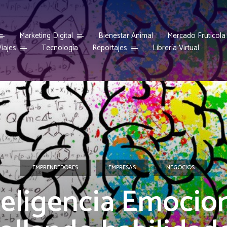
Marketing Digital
Bienestar Animal
Mercado Frutícola
iajes
Reportajes
Tecnología
Librería Virtual
EMPRENDEDORES
EMPRESAS
NEGOCIOS
teligencia Emocion