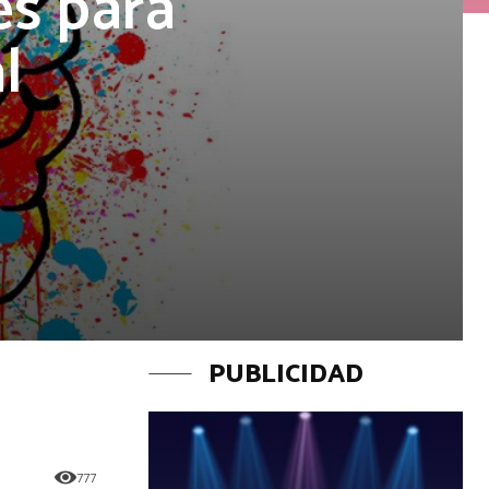
es para
l
PUBLICIDAD
777