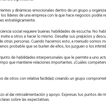
orrientes y dinámicas emocionales dentro de un grupo u organiza
 los líderes de una empresa con la que hace negocios podría r
ones estratégicamente.
onciencia social requiere buenas habilidades de escucha. No hab
invite a otros a hacer lo mismo. Desafiar sus prejuicios y desc
r de otras personas. Cuando hacemos esto, a menudo somos m
nos probable que se burlen de ellos, los juzguen o los intimid
onjunto de habilidades interpersonales que le permite a uno act
tiempo que mantiene relaciones importantes. ¿Cuáles competen
yo de otros con relativa facilidad, creando un grupo compromet
lazo al dar retroalimentación y apoyo. Expresas tus puntos de 
claras sobre las expectativas.