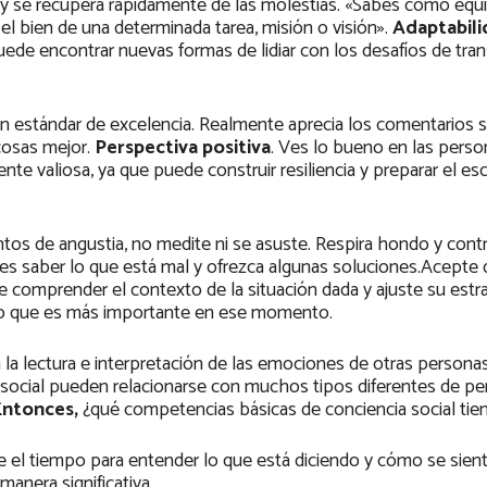
 y se recupera rápidamente de las molestias. «Sabes cómo equil
el bien de una determinada tarea, misión o visión».
Adaptabili
uede encontrar nuevas formas de lidiar con los desafíos de tra
 un estándar de excelencia. Realmente aprecia los comentarios 
cosas mejor.
Perspectiva positiva
. Ves lo bueno en las perso
te valiosa, ya que puede construir resiliencia y preparar el es
os de angustia, no medite ni se asuste. Respira hondo y contr
ales saber lo que está mal y ofrezca algunas soluciones.Acepte
e comprender el contexto de la situación dada y ajuste su estr
 lo que es más importante en ese momento.
en la lectura e interpretación de las emociones de otras person
a social pueden relacionarse con muchos tipos diferentes de pe
ntonces,
¿qué competencias básicas de conciencia social tie
se el tiempo para entender lo que está diciendo y cómo se sien
anera significativa.