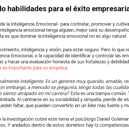
do habilidades para el éxito empresari
de la Inteligencia Emocional- para contratar, promover y cultiva
teligencia emocional tenga alguien, mejor será su desempeño.
a es que dominar la inteligencia emocional no es algo natural.
imiento, inteligencia y visión, para estar seguro. Pero lo que 
encia Emocional, o la capacidad de identificar y controlar las e
 y hacer una evaluación honesta de sus fortalezas y debilidade
o es importante para su empresa
.
almente inteligente. Es un gerente muy querido, amable, re
sin embargo, a menudo se pregunta, tengo todas las cualida
e siento atrapado en mi carrera?
. Esta es una trampa común:
itada. Al centrarse en su sociabilidad y simpatía, pierde de vi
eden faltar, que pueden convertirlo en un líder más fuerte y má
 la investigación sobre este tema el psicólogo Daniel Goleman
ios. Y anidados dentro de estos dominios hay 12 competencias