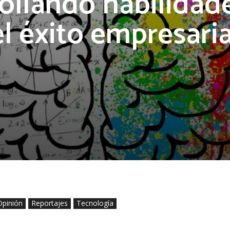
ollando habilidad
el éxito empresaria
Opinión
Reportajes
Tecnología