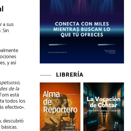
al
r a sus
 Sin
realmente
mociones
s, y así
LIBRERÍA
spetuoso,
des de la
 Tom está
sta todos los
s efectivo».
, descubrió
 básicas.