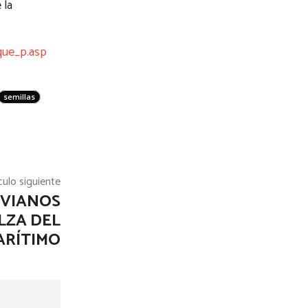
 la
que_p.asp
semillas
culo siguiente
IVIANOS
LZA DEL
ARÍTIMO