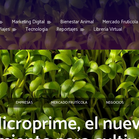
Marketing Digital
Bienestar Animal
Mercado Frutícola
iajes
Reportajes
Tecnología
Librería Virtual
EMPRESAS
MERCADO FRUTÍCOLA
NEGOCIOS
icroprime, el nue