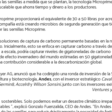
on las semillas a medida que se plantan, la tecnología Micropri
calable que ahorra tiempo y dinero a los productores.
roprime proporcionará el equivalente de 30 a 50 libras por acr
 La compañía está creando microbios de segunda generación que 
r las semillas Microprime.
soluciones de captura de carbono permanente basadas en la n
. Inicialmente, esto se enfoca en capturar carbono a través de
a escala, podría capturar niveles de gigatoneladas de carbono 
s de efecto invernadero del mundo estimadas en 50 gigatonelada
a contribución considerable a la descarbonización global.
er AG, anunció que ha codirigido una ronda de inversión de la 
ltura y biotecnología,
Andes
, con el inversor estratégico
Caval
Germin8, Accelr8
y
Wilson Sonsini
, junto con los inversores e
Ventures y
sostenibles. Solo podemos evitar un desastre climático irrepa
iables ”, explicó Gonzalo Fuenzalida, CEO de Andes. “En Ande