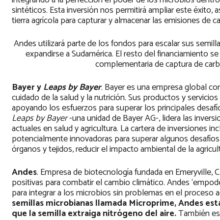
integrando a la perfección el poder de los microbios dentro 
sintéticos. Esta inversión nos permitirá ampliar este éxito, 
tierra agrícola para capturar y almacenar las emisiones de c
Andes utilizará parte de los fondos para escalar sus semil
expandirse a Sudamérica. El resto del financiamiento se i
complementaria de captura de carb
Bayer y
Leaps by Bayer
. Bayer es una empresa global co
cuidado de la salud y la nutrición. Sus productos y servicio
apoyando los esfuerzos para superar los principales desaf
Leaps by Bayer
-una unidad de Bayer AG-, lidera las inver
actuales en salud y agricultura. La cartera de inversiones
potencialmente innovadoras para superar algunos desafíos
órganos y tejidos, reducir el impacto ambiental de la agricult
Andes
. Empresa de biotecnología fundada en Emeryville, C
positivas para combatir el cambio climático. Andes ‘empode
para integrar a los microbios sin problemas en el proceso ag
semillas microbianas llamada Microprime, Andes está 
que la semilla extraiga nitrógeno del aire.
También est