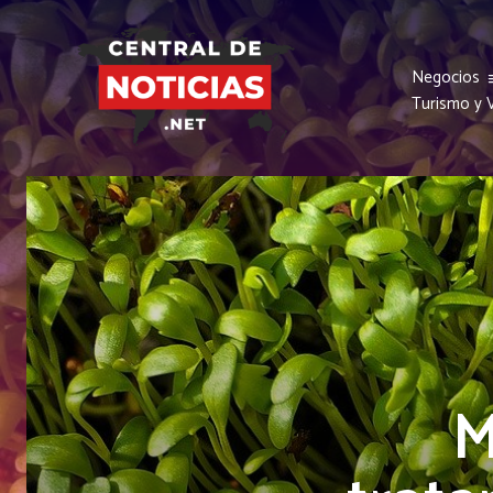
Negocios
Turismo y V
M