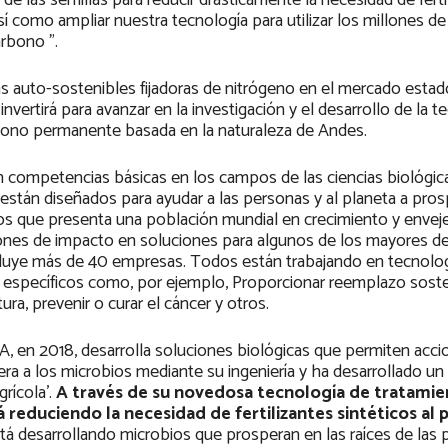
de las semillas para reducir drásticamente la necesidad de ferti
así como ampliar nuestra tecnología para utilizar los millones de
arbono ”.
las auto-sostenibles fijadoras de nitrógeno en el mercado esta
nvertirá para avanzar en la investigación y el desarrollo de la t
ono permanente basada en la naturaleza de Andes.
n competencias básicas en los campos de las ciencias biológic
s están diseñados para ayudar a las personas y al planeta a pros
íos que presenta una población mundial en crecimiento y envej
siones de impacto en soluciones para algunos de los mayores d
 incluye más de 40 empresas. Todos están trabajando en tecnolo
 específicos como, por ejemplo, Proporcionar reemplazo soste
ura, prevenir o curar el cáncer y otros.
A, en 2018, desarrolla soluciones biológicas que permiten acci
ra a los microbios mediante su ingeniería y ha desarrollado u
rícola’.
A través de su novedosa tecnología de tratamie
reduciendo la necesidad de fertilizantes sintéticos al 
á desarrollando microbios que prosperan en las raíces de las p