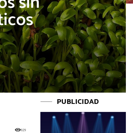
os sin
ticos
PUBLICIDAD
929