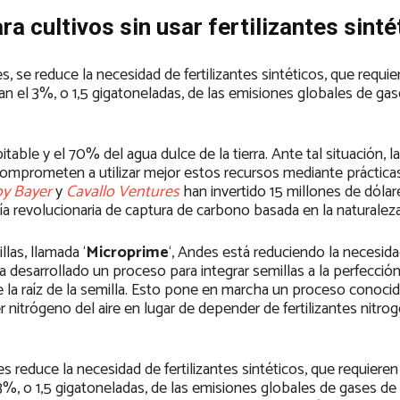
a cultivos sin usar fertilizantes sinté
s, se reduce la necesidad de fertilizantes sintéticos, que requ
an el 3%, o 1,5 gigatoneladas, de las emisiones globales de ga
able y el 70% del agua dulce de la tierra. Ante tal situación, 
omprometen a utilizar mejor estos recursos mediante prácticas
by Bayer
y
Cavallo Ventures
han invertido 15 millones de dólar
gía revolucionaria de captura de carbono basada en la naturaleza
las, llamada ‘
Microprime
‘, Andes está reduciendo la necesid
ha desarrollado un proceso para integrar semillas a la perfecció
de la raíz de la semilla. Esto pone en marcha un proceso conoc
er nitrógeno del aire en lugar de depender de fertilizantes nitr
s reduce la necesidad de fertilizantes sintéticos, que requier
3%, o 1,5 gigatoneladas, de las emisiones globales de gases de