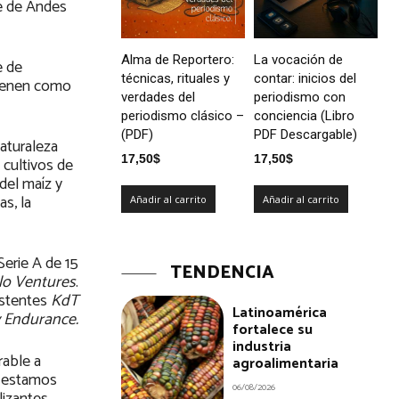
me de Andes
Alma de Reportero:
La vocación de
e de
técnicas, rituales y
contar: inicios del
tienen como
verdades del
periodismo con
periodismo clásico –
conciencia (Libro
(PDF)
PDF Descargable)
aturaleza
17,50
$
17,50
$
 cultivos de
del maíz y
s, la
Añadir al carrito
Añadir al carrito
Serie A de 15
TENDENCIA
lo Ventures
.
xistentes
KdT
Latinoamérica
 Endurance.
fortalece su
industria
rable a
agroalimentaria
s estamos
06/08/2026