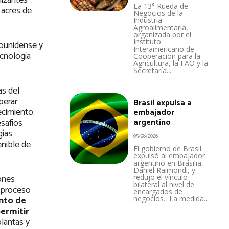
lizantes
La 13° Rueda de
 acres de
Negocios de la
Industria
Agroalimentaria,
organizada por el
Instituto
dounidense y
Interamericano de
ecnología
Cooperacion para la
Agricultura, la FAO y la
Secretaría...
as del
perar
Brasil expulsa a
ecimiento.
embajador
argentino
esafíos
gías
05/08/2026
nible de
El gobierno de Brasil
expulsó al embajador
argentino en Brasilia,
Daniel Raimondi, y
ones
redujo el vínculo
bilateral al nivel de
n proceso
encargados de
nto de
negocios. La medida...
permitir
lantas y