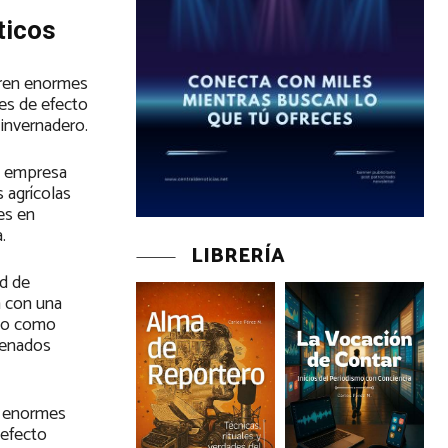
ticos
ieren enormes
ses de efecto
invernadero.
la empresa
 agrícolas
es en
.
LIBRERÍA
ad de
n con una
ido como
ogenados
en enormes
 efecto