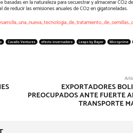
 basadas en la naturaleza para secuestrar y almacenar CO2 de
l de reducir las emisiones anuales de CO2 en gigatoneladas.
esarrolla_una_nueva_tecnologia_de_tratamiento_de_semillas_
o
Cavallo Ventures
efecto invernadero
Leaps by Bayer
Microprime
Artí
NES
EXPORTADORES BOL
PREOCUPADOS ANTE FUERTE A
TRANSPORTE M
T