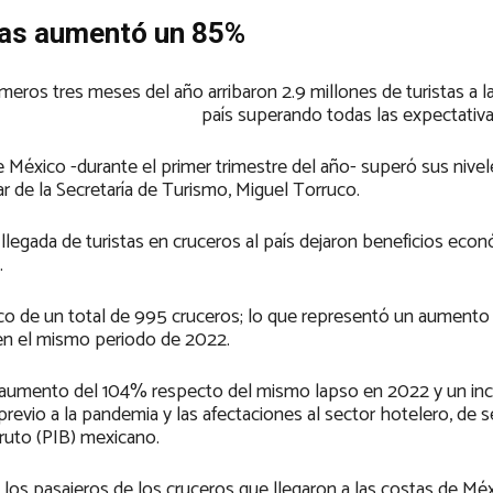
stas aumentó un 85%
imeros tres meses del año arribaron 2.9 millones de turistas a l
país superando todas las expectativa
e México -durante el primer trimestre del año- superó sus nivel
ar de la Secretaría de Turismo, Miguel Torruco.
legada de turistas en cruceros al país dejaron beneficios eco
.
ico de un total de 995 cruceros; lo que representó un aumento
 en el mismo periodo de 2022.
 un aumento del 104% respecto del mismo lapso en 2022 y un in
revio a la pandemia y las afectaciones al sector hotelero, de se
bruto (PIB) mexicano.
los pasajeros de los cruceros que llegaron a las costas de Méx