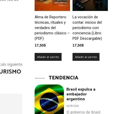
Alma de Reportero:
La vocación de
técnicas, rituales y
contar: inicios del
verdades del
periodismo con
periodismo clásico –
conciencia (Libro
(PDF)
PDF Descargable)
17,50
$
17,50
$
Añadir al carrito
Añadir al carrito
culo siguiente
TURISMO
TENDENCIA
Brasil expulsa a
embajador
argentino
05/08/2026
El gobierno de Brasil