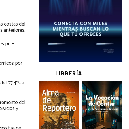
as costas del
s anteriores.
es pre-
nómicos por
LIBRERÍA
 del 27.4% a
cremento del
rvicios y
ico fue de