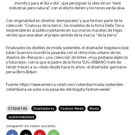
mundo y para el día a día”, que persiguen la idea de un “twist
industrial, pero natural” con el efecto denim y los tonos verde oliva.
Con originalidad en diseños ‘atemporales’ y que forman parte de la
colección “Criaturas de la tierra”, los modelos de la firma Della Terra
sorprendieron al público portando en sus manos macetas de hojas
verdes que evocaban el propio sentido de la marca: “de la tierra”.
Finalizados los desfiles de moda sostenible, el diseñador bogotano José
Julián Guerrero inundó la pasarela con el ritmo más urbano de los
diseños de «Renacer», una colección de tintes «muy postapocalípticos
y futuristas» con la que el padre de la firma SUG-URBANO trató de
rendir tributo a su «ídolo desde hace 10 años»: el diseñador germano-
persa Boris Bidjan.
Fuente: https://www.america-retail.com/colombia/moda-sostenible-
colombiana-se-sube-a-la-pasarela-del-bogota-fashion-week/
ETIQUETAS
Diseñadores
Fashion Week
Moda
sustentabilidad
compartir en redes sociales: