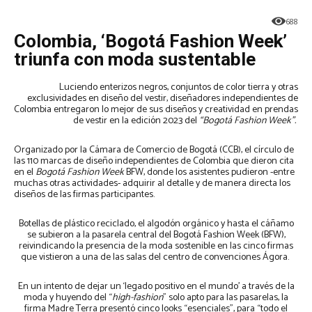
688
Colombia, ‘Bogotá Fashion Week’
triunfa con moda sustentable
Luciendo enterizos negros, conjuntos de color tierra y otras
exclusividades en diseño del vestir, diseñadores independientes de
Colombia entregaron lo mejor de sus diseños y creatividad en prendas
de vestir en la edición 2023 del
“Bogotá Fashion Week”.
Organizado por la Cámara de Comercio de Bogotá (CCB), el círculo de
las 110 marcas de diseño independientes de Colombia que dieron cita
en el
Bogotá Fashion Week
BFW, donde los asistentes pudieron -entre
muchas otras actividades- adquirir al detalle y de manera directa los
diseños de las firmas participantes.
Botellas de plástico reciclado, el algodón orgánico y hasta el cáñamo
se subieron a la pasarela central del Bogotá Fashion Week (BFW),
reivindicando la presencia de la moda sostenible en las cinco firmas
que vistieron a una de las salas del centro de convenciones Ágora.
En un intento de dejar un ‘legado positivo en el mundo’ a través de la
moda y huyendo del “
high-fashion
” solo apto para las pasarelas, la
firma Madre Terra presentó cinco looks “esenciales”, para “todo el