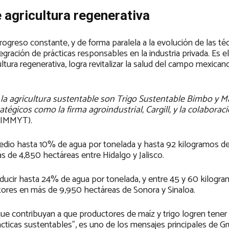
 agricultura regenerativa
rogreso constante, y de forma paralela a la evolución de las té
gración de prácticas responsables en la industria privada. Es e
tura regenerativa, logra revitalizar la salud del campo mexican
la agricultura sustentable son Trigo Sustentable Bimbo y M
égicos como la firma agroindustrial, Cargill, y la colaboraci
CIMMYT).
dio hasta 10% de agua por tonelada y hasta 92 kilogramos de
 de 4,850 hectáreas entre Hidalgo y Jalisco.
ducir hasta 24% de agua por tonelada, y entre 45 y 60 kilogr
tores en más de 9,950 hectáreas de Sonora y Sinaloa.
que contribuyan a que productores de maíz y trigo logren tene
rácticas sustentables”, es uno de los mensajes principales de 