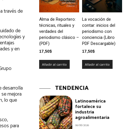
a través de
Alma de Reportero:
La vocación de
técnicas, rituales y
contar: inicios del
 cuidado de
verdades del
periodismo con
ecnologías y
periodismo clásico –
conciencia (Libro
entajas
(PDF)
PDF Descargable)
dades y en
17,50
$
17,50
$
Añadir al carrito
Añadir al carrito
 Grupo
TENDENCIA
 desarrolla
s se mejora
n, lo que
Latinoamérica
fortalece su
industria
agroalimentaria
sco,
resos para
06/08/2026