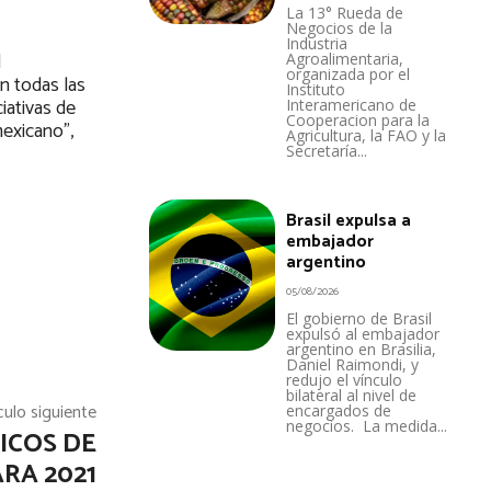
La 13° Rueda de
Negocios de la
Industria
l
Agroalimentaria,
organizada por el
n todas las
Instituto
iativas de
Interamericano de
Cooperacion para la
exicano”,
Agricultura, la FAO y la
Secretaría...
Brasil expulsa a
embajador
argentino
05/08/2026
El gobierno de Brasil
expulsó al embajador
argentino en Brasilia,
Daniel Raimondi, y
redujo el vínculo
bilateral al nivel de
culo siguiente
encargados de
negocios. La medida...
ICOS DE
RA 2021