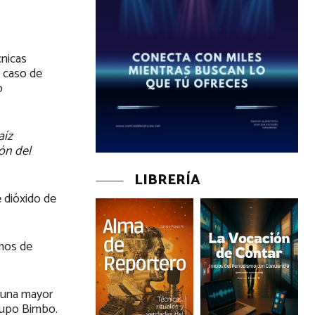
cnicas
l caso de
o
aíz
ón del
LIBRERÍA
 dióxido de
amos de
r una mayor
Grupo Bimbo.