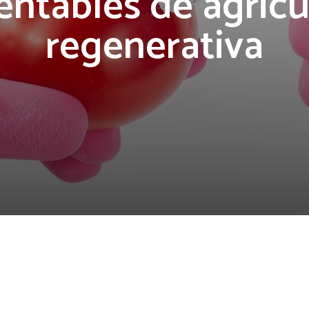
entables de agricu
regenerativa