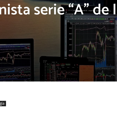
nista serie “A” de 
gía