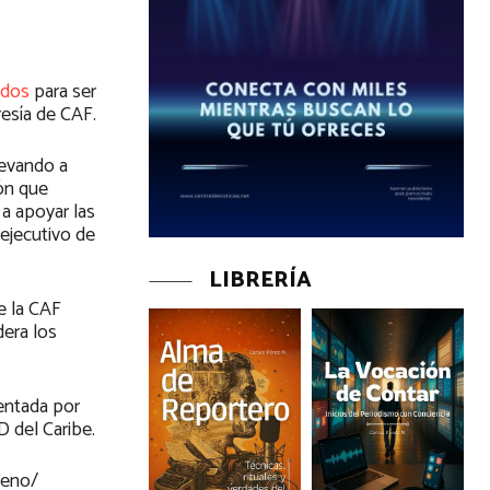
ados
para ser
resía de CAF.
levando a
ón que
 a apoyar las
 ejecutivo de
LIBRERÍA
e la CAF
era los
entada por
D del Caribe.
leno/