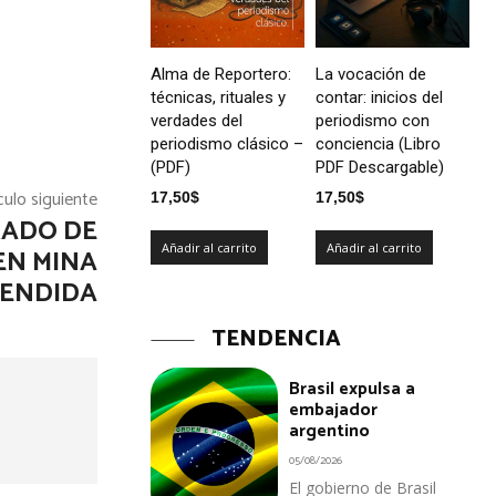
Alma de Reportero:
La vocación de
técnicas, rituales y
contar: inicios del
verdades del
periodismo con
periodismo clásico –
conciencia (Libro
(PDF)
PDF Descargable)
culo siguiente
17,50
$
17,50
$
ADO DE
Añadir al carrito
Añadir al carrito
EN MINA
PENDIDA
TENDENCIA
Brasil expulsa a
embajador
argentino
05/08/2026
El gobierno de Brasil