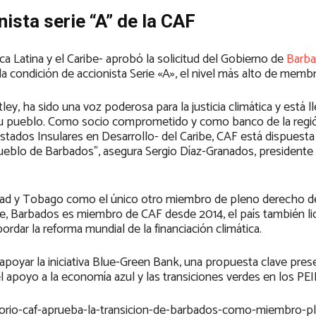
sta serie “A” de la CAF
a Latina y el Caribe- aprobó la solicitud del Gobierno de
Barb
la condición de accionista Serie «A», el nivel más alto de memb
ley, ha sido una voz poderosa para la justicia climática y está l
a su pueblo. Como socio comprometido y como banco de la regi
stados Insulares en Desarrollo- del Caribe, CAF está dispuesta
 pueblo de Barbados”, asegura Sergio Díaz-Granados, presidente
idad y Tobago como el único otro miembro de pleno derecho d
, Barbados es miembro de CAF desde 2014, el país también lid
ordar la reforma mundial de la financiación climática.
apoyar la iniciativa Blue-Green Bank, una propuesta clave pres
el apoyo a la economía azul y las transiciones verdes en los PEI
ctorio-caf-aprueba-la-transicion-de-barbados-como-miembro-p