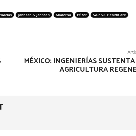
rmacias
Johnson & Johnson
Moderna
Pfizer
S&P 500 HealthCare
Artí
S
MÉXICO: INGENIERÍAS SUSTENTA
AGRICULTURA REGEN
T