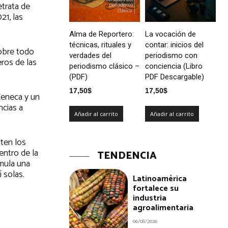
etrata de
21, las
Alma de Reportero:
La vocación de
técnicas, rituales y
contar: inicios del
sobre todo
verdades del
periodismo con
ros de las
periodismo clásico –
conciencia (Libro
(PDF)
PDF Descargable)
17,50
$
17,50
$
Zeneca y un
ncias a
Añadir al carrito
Añadir al carrito
iten los
entro de la
TENDENCIA
umula una
 solas.
Latinoamérica
fortalece su
industria
agroalimentaria
06/08/2026