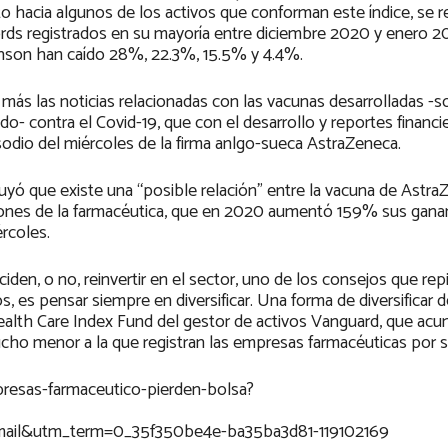
o hacia algunos de los activos que conforman este índice, se r
rds registrados en su mayoría entre diciembre 2020 y enero 20
hnson han caído 28%, 22.3%, 15.5% y 4.4%.
n más las noticias relacionadas con las vacunas desarrolladas -
- contra el Covid-19, que con el desarrollo y reportes financie
sodio del miércoles de la firma anlgo-sueca AstraZeneca.
yó que existe una “posible relación” entre la vacuna de Astra
ciones de la farmacéutica, que en 2020 aumentó 159% sus gana
rcoles.
iden, o no, reinvertir en el sector, uno de los consejos que rep
, es pensar siempre en diversificar. Una forma de diversificar d
Health Care Index Fund del gestor de activos Vanguard, que ac
ho menor a la que registran las empresas farmacéuticas por sí
esas-farmaceutico-pierden-bolsa?
l&utm_term=0_35f350be4e-ba35ba3d81-119102169