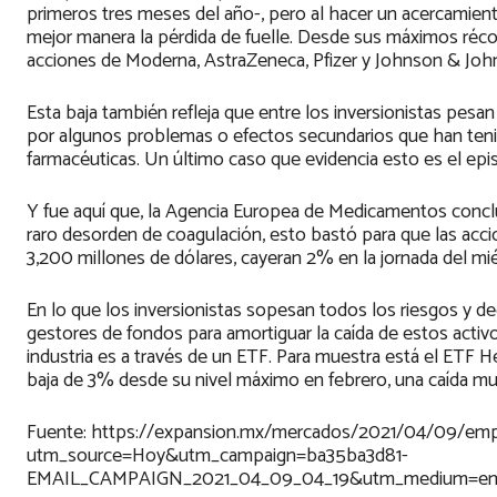
primeros tres meses del año-, pero al hacer un acercamient
mejor manera la pérdida de fuelle. Desde sus máximos réco
acciones de Moderna, AstraZeneca, Pfizer y Johnson & Jo
Esta baja también refleja que entre los inversionistas pesa
por algunos problemas o efectos secundarios que han tenido
farmacéuticas. Un último caso que evidencia esto es el epi
Y fue aquí que, la Agencia Europea de Medicamentos conclu
raro desorden de coagulación, esto bastó para que las ac
3,200 millones de dólares, cayeran 2% en la jornada del mié
En lo que los inversionistas sopesan todos los riesgos y dec
gestores de fondos para amortiguar la caída de estos activos
industria es a través de un ETF. Para muestra está el ETF 
baja de 3% desde su nivel máximo en febrero, una caída muc
Fuente: https://expansion.mx/mercados/2021/04/09/empr
utm_source=Hoy&utm_campaign=ba35ba3d81-
EMAIL_CAMPAIGN_2021_04_09_04_19&utm_medium=emai