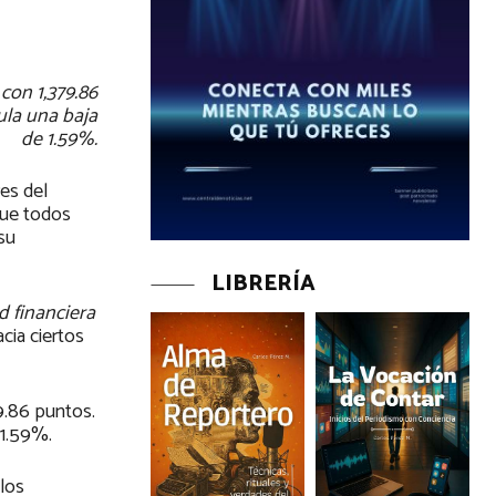
con 1,379.86
ula una baja
de 1.59%.
res del
que todos
su
LIBRERÍA
d financiera
acia ciertos
9.86 puntos.
 1.59%.
los