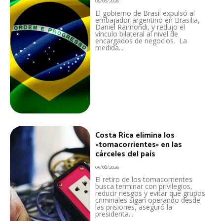
05/08/2026
El gobierno de Brasil expulsó al
embajador argentino en Brasilia,
Daniel Raimondi, y redujo el
vínculo bilateral al nivel de
encargados de negocios. La
medida...
Costa Rica elimina los
«tomacorrientes» en las
cárceles del país
05/08/2026
El retiro de los tomacorrientes
busca terminar con privilegios,
reducir riesgos y evitar que grupos
criminales sigan operando desde
las prisiones, aseguró la
presidenta...