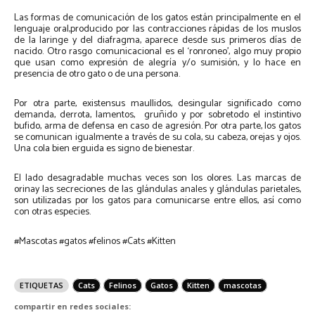
Las formas de comunicación de los gatos están principalmente en el
lenguaje oral,producido por las contracciones rápidas de los muslos
de la laringe y del diafragma, aparece desde sus primeros días de
nacido. Otro rasgo comunicacional es el ‘ronroneo’, algo muy propio
que usan como expresión de alegría y/o sumisión, y lo hace en
presencia de otro gato o de una persona.
Por otra parte, existensus maullidos, desingular significado como
demanda, derrota, lamentos, gruñido y por sobretodo el instintivo
bufido, arma de defensa en caso de agresión. Por otra parte, los gatos
se comunican igualmente a través de su cola, su cabeza, orejas y ojos.
Una cola bien erguida es signo de bienestar.
El lado desagradable muchas veces son los olores. Las marcas de
orinay las secreciones de las glándulas anales y glándulas parietales,
son utilizadas por los gatos para comunicarse entre ellos, así como
con otras especies.
#Mascotas #gatos #felinos #Cats #Kitten
ETIQUETAS
Cats
Felinos
Gatos
Kitten
mascotas
compartir en redes sociales: