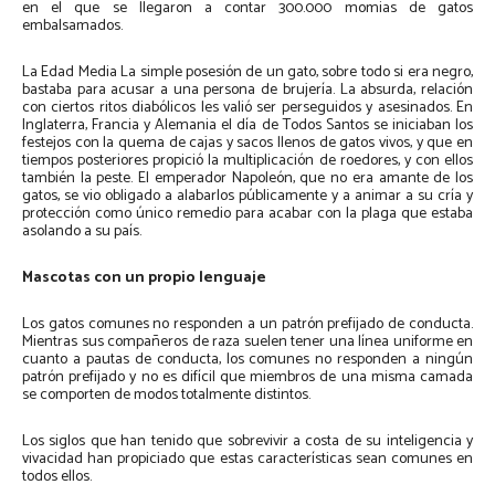
en el que se llegaron a contar 300.000 momias de gatos
embalsamados.
La Edad Media La simple posesión de un gato, sobre todo si era negro,
bastaba para acusar a una persona de brujería. La absurda, relación
con ciertos ritos diabólicos les valió ser perseguidos y asesinados. En
Inglaterra, Francia y Alemania el día de Todos Santos se iniciaban los
festejos con la quema de cajas y sacos llenos de gatos vivos, y que en
tiempos posteriores propició la multiplicación de roedores, y con ellos
también la peste. El emperador Napoleón, que no era amante de los
gatos, se vio obligado a alabarlos públicamente y a animar a su cría y
protección como único remedio para acabar con la plaga que estaba
asolando a su país.
Mascotas con un propio lenguaje
Los gatos comunes no responden a un patrón prefijado de conducta.
Mientras sus compañeros de raza suelen tener una línea uniforme en
cuanto a pautas de conducta, los comunes no responden a ningún
patrón prefijado y no es difícil que miembros de una misma camada
se comporten de modos totalmente distintos.
Los siglos que han tenido que sobrevivir a costa de su inteligencia y
vivacidad han propiciado que estas características sean comunes en
todos ellos.