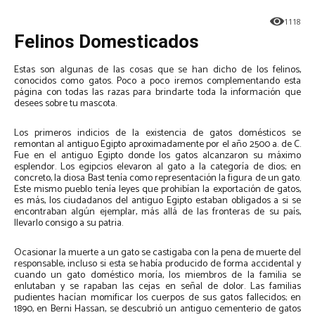
1118
Felinos Domesticados
Estas son algunas de las cosas que se han dicho de los felinos,
conocidos como gatos. Poco a poco iremos complementando esta
página con todas las razas para brindarte toda la información que
desees sobre tu mascota.
Los primeros indicios de la existencia de gatos domésticos se
remontan al antiguo Egipto aproximadamente por el año 2500 a. de C.
Fue en el antiguo Egipto donde los gatos alcanzaron su máximo
esplendor. Los egipcios elevaron al gato a la categoría de dios; en
concreto, la diosa Bast tenía como representación la figura de un gato.
Este mismo pueblo tenía leyes que prohibían la exportación de gatos,
es más, los ciudadanos del antiguo Egipto estaban obligados a si se
encontraban algún ejemplar, más allá de las fronteras de su país,
llevarlo consigo a su patria.
Ocasionar la muerte a un gato se castigaba con la pena de muerte del
responsable, incluso si esta se había producido de forma accidental y
cuando un gato doméstico moría, los miembros de la familia se
enlutaban y se rapaban las cejas en señal de dolor. Las familias
pudientes hacían momificar los cuerpos de sus gatos fallecidos; en
1890, en Berni Hassan, se descubrió un antiguo cementerio de gatos