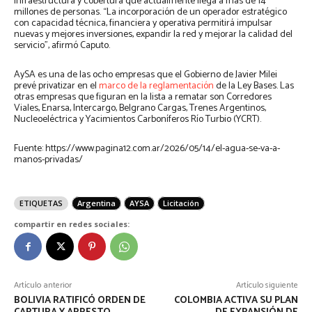
infraestructura y cobertura que actualmente llega a más de 14
millones de personas. “La incorporación de un operador estratégico
con capacidad técnica, financiera y operativa permitirá impulsar
nuevas y mejores inversiones, expandir la red y mejorar la calidad del
servicio”, afirmó Caputo.
AySA es una de las ocho empresas que el Gobierno de Javier Milei
prevé privatizar en el
marco de la reglamentación
de la Ley Bases. Las
otras empresas que figuran en la lista a rematar son Corredores
Viales, Enarsa, Intercargo, Belgrano Cargas, Trenes Argentinos,
Nucleoeléctrica y Yacimientos Carboníferos Río Turbio (YCRT).
Fuente: https://www.pagina12.com.ar/2026/05/14/el-agua-se-va-a-
manos-privadas/
ETIQUETAS
Argentina
AYSA
Licitación
compartir en redes sociales:
Artículo anterior
Artículo siguiente
BOLIVIA RATIFICÓ ORDEN DE
COLOMBIA ACTIVA SU PLAN