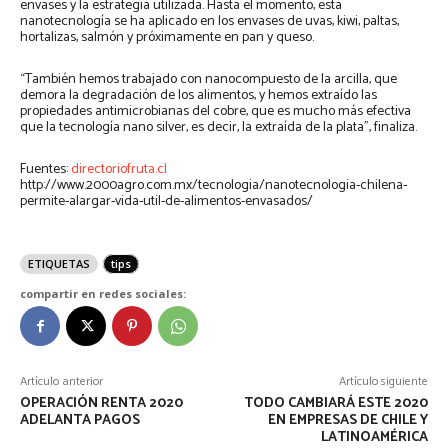
envases y la estrategia utilizada. Hasta el momento, esta
nanotecnología se ha aplicado en los envases de uvas, kiwi, paltas,
hortalizas, salmón y próximamente en pan y queso.
“También hemos trabajado con nanocompuesto de la arcilla, que
demora la degradación de los alimentos, y hemos extraído las
propiedades antimicrobianas del cobre, que es mucho más efectiva
que la tecnología nano silver, es decir, la extraída de la plata”, finaliza.
Fuentes:
directoriofruta.cl
http://www.2000agro.com.mx/tecnologia/nanotecnologia-chilena-
permite-alargar-vida-util-de-alimentos-envasados/
ETIQUETAS
tips
compartir en redes sociales:
Artículo anterior
Artículo siguiente
OPERACIÓN RENTA 2020
TODO CAMBIARÁ ESTE 2020
ADELANTA PAGOS
EN EMPRESAS DE CHILE Y
LATINOAMÉRICA