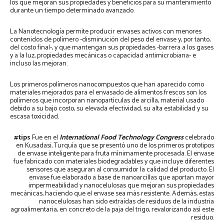
los que mejoran sus propiedades y beneficios para su mantenimiento
durante un tiempo determinado avanzado.
La Nanotecnología permite producir envases activos con menores
contenidos de polímero -disminución del peso del envase y, por tanto,
del costo final-, y que mantengan sus propiedades -barrera a los gases
y a la luz, propiedades mecánicas o capacidad antimicrobiana- e
incluso las mejoran.
Los primeros polímeros nanocompuestos que han aparecido como
materiales mejorados para el envasado de alimentos frescos son los
polímeros que incorporan nanopartículas de arcilla, material usado
debido a su bajo costo, su elevada efectividad, su alta estabilidad y su
escasa toxicidad.
#tips
Fue en el
International Food Technology Congress
celebrado
en Kusadasi, Turquía que se presentó uno de los primeros prototipos
de envase inteligente para fruta mínimamente procesada. El envase
fue fabricado con materiales biodegradables y que incluye diferentes
sensores que aseguran al consumidor la calidad del producto. El
envase fue elaborado a base de nanoarcillas que aportan mayor
impermeabilidad y nanocelulosas que mejoran sus propiedades
mecánicas, haciendo que el envase sea más resistente. Además, estas
nanocelulosas han sido extraídas de residuos de la industria
agroalimentaria, en concreto de la paja del trigo, revalorizando así este
residuo.