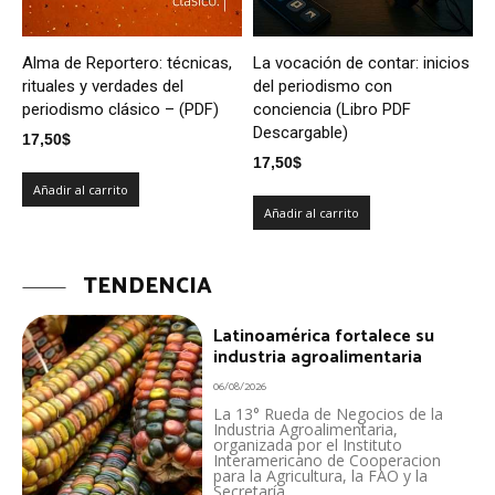
Alma de Reportero: técnicas,
La vocación de contar: inicios
rituales y verdades del
del periodismo con
periodismo clásico – (PDF)
conciencia (Libro PDF
Descargable)
17,50
$
17,50
$
Añadir al carrito
Añadir al carrito
TENDENCIA
Latinoamérica fortalece su
industria agroalimentaria
06/08/2026
La 13° Rueda de Negocios de la
Industria Agroalimentaria,
organizada por el Instituto
Interamericano de Cooperacion
para la Agricultura, la FAO y la
Secretaría...