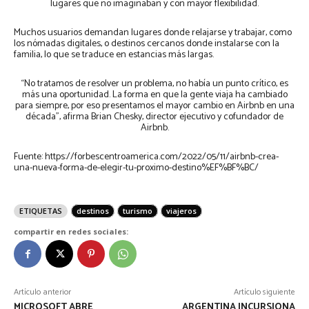
lugares que no imaginaban y con mayor flexibilidad.
Muchos usuarios demandan lugares donde relajarse y trabajar, como
los nómadas digitales, o destinos cercanos donde instalarse con la
familia, lo que se traduce en estancias más largas.
“No tratamos de resolver un problema, no había un punto crítico, es
más una oportunidad. La forma en que la gente viaja ha cambiado
para siempre, por eso presentamos el mayor cambio en Airbnb en una
década”, afirma Brian Chesky, director ejecutivo y cofundador de
Airbnb.
Fuente: https://forbescentroamerica.com/2022/05/11/airbnb-crea-
una-nueva-forma-de-elegir-tu-proximo-destino%EF%BF%BC/
ETIQUETAS
destinos
turismo
viajeros
compartir en redes sociales:
Artículo anterior
Artículo siguiente
MICROSOFT ABRE
ARGENTINA INCURSIONA