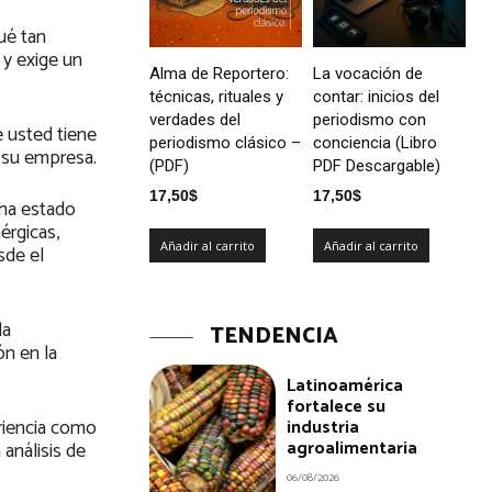
ué tan
 y exige un
Alma de Reportero:
La vocación de
técnicas, rituales y
contar: inicios del
verdades del
periodismo con
e usted tiene
periodismo clásico –
conciencia (Libro
e su empresa.
(PDF)
PDF Descargable)
17,50
$
17,50
$
 ha estado
érgicas,
Añadir al carrito
Añadir al carrito
sde el
la
TENDENCIA
ón en la
Latinoamérica
fortalece su
riencia como
industria
agroalimentaria
análisis de
06/08/2026