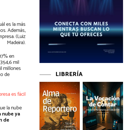
uál es la más
cios. Además,
mpresa. (Luiz
Madeira).
 17% en
 354,6 mil
il millones
LIBRERÍA
go de
resa es fácil
que la nube
a nube ya
n de