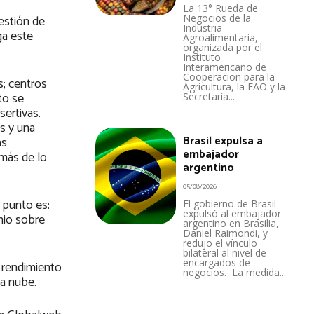
La 13° Rueda de
Negocios de la
gestión de
Industria
ga este
Agroalimentaria,
organizada por el
Instituto
Interamericano de
Cooperacion para la
s; centros
Agricultura, la FAO y la
to se
Secretaría...
sertivas.
s y una
Brasil expulsa a
as
embajador
 más de lo
argentino
05/08/2026
l punto es:
El gobierno de Brasil
expulsó al embajador
nio sobre
argentino en Brasilia,
Daniel Raimondi, y
redujo el vínculo
bilateral al nivel de
encargados de
 rendimiento
negocios. La medida...
la nube.