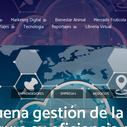
Marketing Digital
Bienestar Animal
Mercado Frutícola
iajes
Reportajes
Tecnología
Librería Virtual
EMPRENDEDORES
EMPRESAS
NEGOCIOS
uena gestión de la