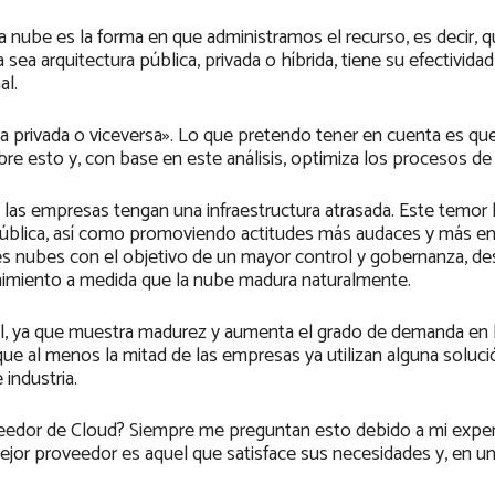
a nube es la forma en que administramos el recurso, es decir, q
sea arquitectura pública, privada o híbrida, tiene su efectividad
al.
ura privada o viceversa». Lo que pretendo tener en cuenta es qu
bre esto y, con base en este análisis, optimiza los procesos d
e las empresas tengan una infraestructura atrasada. Este temor
ública, así como promoviendo actitudes más audaces y más en
es nubes con el objetivo de un mayor control y gobernanza, de
enimiento a medida que la nube madura naturalmente.
l, ya que muestra madurez y aumenta el grado de demanda en 
e al menos la mitad de las empresas ya utilizan alguna soluci
industria.
roveedor de Cloud? Siempre me preguntan esto debido a mi expe
ejor proveedor es aquel que satisface sus necesidades y, en un 