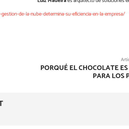
*
Luiz Madeira
es arquitecto de soluciones 
a-gestion-de-la-nube-determina-su-eficiencia-en-la-empresa/
Artí
PORQUÉ EL CHOCOLATE ES
PARA LOS 
T