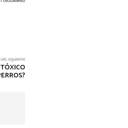
en Globalweb
culo siguiente
 TÓXICO
PERROS?