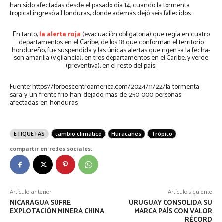
han sido afectadas desde el pasado día 14, cuando la tormenta
tropical ingresó a Honduras, donde además dejó seis fallecidos.
En tanto,
la alerta roja
(evacuación obligatoria) que regía en cuatro
departamentos en el Caribe, de los 18 que conforman el territorio
hondureño, fue suspendida y las únicas alertas que rigen -a la fecha-
son amarilla (vigilancia), en tres departamentos en el Caribe, y verde
(preventiva), en el resto del país.
Fuente: https://forbescentroamerica.com/2024/11/22/la-tormenta-
sara-y-un-frente-frio-han-dejado-mas-de-250-000-personas-
afectadas-en-honduras
ETIQUETAS
cambio climático
Huracanes
Trópico
compartir en redes sociales:
Artículo anterior
Artículo siguiente
NICARAGUA SUFRE
URUGUAY CONSOLIDA SU
EXPLOTACIÓN MINERA CHINA
MARCA PAÍS CON VALOR
RÉCORD