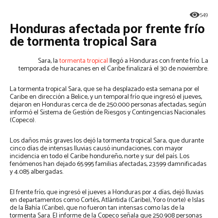
549
Honduras afectada por frente frío
de tormenta tropical Sara
Sara, la
tormenta tropical
llegó a Honduras con frente frío. La
temporada de huracanes en el Caribe finalizará el 30 de noviembre.
La tormenta tropical Sara, que se ha desplazado esta semana por el
Caribe en dirección a Belice, y un temporal frío que ingresó el jueves,
dejaron en Honduras cerca de de 250.000 personas afectadas, según
informó el Sistema de Gestión de Riesgos y Contingencias Nacionales
(Copeco).
Los daños más graves los dejó la tormenta tropical Sara, que durante
cinco días de intensas lluvias causó inundaciones, con mayor
incidencia en todo el Caribe hondureño, norte y sur del país. Los
fenómenos han dejado 65.995 familias afectadas, 23.599 damnificadas
y 4.085 albergadas.
El frente frío, que ingresó el jueves a Honduras por 4 días, dejó lluvias
en departamentos como Cortés, Atlántida (Caribe), Yoro (norte) e Islas
de la Bahía (Caribe), que no fueron tan intensas como las de la
tormenta Sara. El informe de la Copeco señala que 250.908 personas