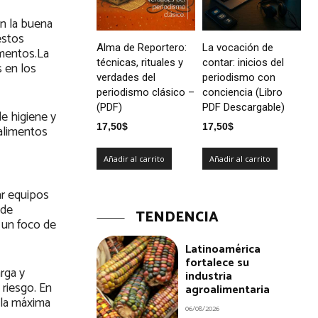
n la buena
estos
Alma de Reportero:
La vocación de
imentos.La
técnicas, rituales y
contar: inicios del
 en los
verdades del
periodismo con
periodismo clásico –
conciencia (Libro
(PDF)
PDF Descargable)
e higiene y
17,50
$
17,50
$
 alimentos
Añadir al carrito
Añadir al carrito
ar equipos
 de
TENDENCIA
 un foco de
Latinoamérica
fortalece su
rga y
industria
riesgo. En
agroalimentaria
 la máxima
06/08/2026