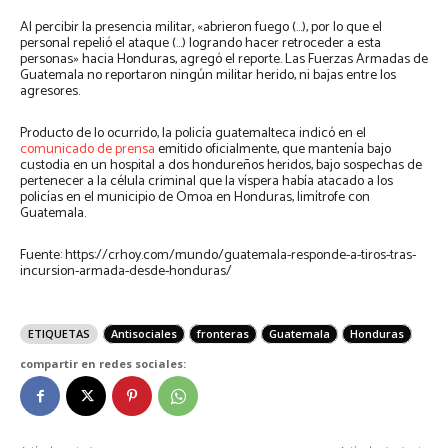
Al percibir la presencia militar, «abrieron fuego (…), por lo que el
personal repelió el ataque (…) logrando hacer retroceder a esta
personas» hacia Honduras, agregó el reporte. Las Fuerzas Armadas de
Guatemala no reportaron ningún militar herido, ni bajas entre los
agresores.
Producto de lo ocurrido, la policía guatemalteca indicó en el
comunicado de prensa
emitido oficialmente, que mantenía bajo
custodia en un hospital a dos hondureños heridos, bajo sospechas de
pertenecer a la célula criminal que la víspera había atacado a los
policías en el municipio de Omoa en Honduras, limítrofe con
Guatemala.
Fuente: https://crhoy.com/mundo/guatemala-responde-a-tiros-tras-
incursion-armada-desde-honduras/
ETIQUETAS
Antisociales
fronteras
Guatemala
Honduras
compartir en redes sociales: