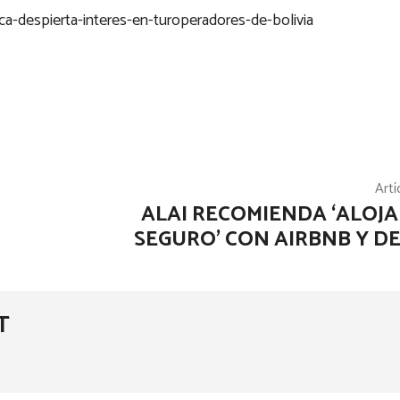
ca-despierta-interes-en-turoperadores-de-bolivia
Artí
ALAI RECOMIENDA ‘ALOJ
SEGURO’ CON AIRBNB Y D
T