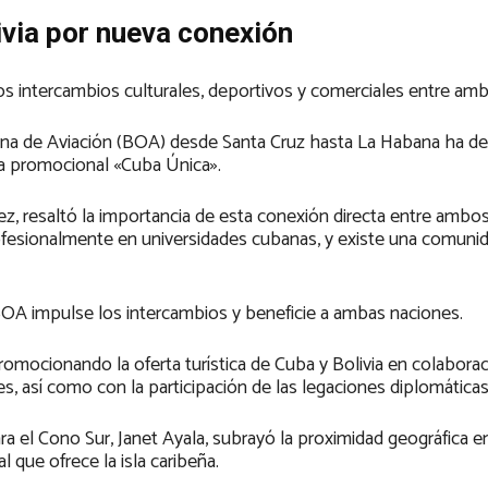
ivia por nueva conexión
os intercambios culturales, deportivos y comerciales entre am
ana de Aviación (BOA) desde Santa Cruz hasta La Habana ha d
ña promocional «Cuba Única».
z, resaltó la importancia de esta conexión directa entre ambos
ofesionalmente en universidades cubanas, y existe una comuni
OA impulse los intercambios y beneficie a ambas naciones.
romocionando la oferta turística de Cuba y Bolivia en colabora
s, así como con la participación de las legaciones diplomática
ra el Cono Sur, Janet Ayala, subrayó la proximidad geográfica en
l que ofrece la isla caribeña.