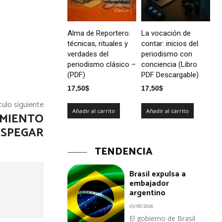
Alma de Reportero:
La vocación de
técnicas, rituales y
contar: inicios del
verdades del
periodismo con
periodismo clásico –
conciencia (Libro
(PDF)
PDF Descargable)
17,50
$
17,50
$
culo siguiente
Añadir al carrito
Añadir al carrito
AMIENTO
ESPEGAR
TENDENCIA
Brasil expulsa a
embajador
argentino
05/08/2026
El gobierno de Brasil