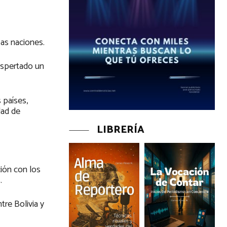
bas naciones.
espertado un
 países,
dad de
LIBRERÍA
ción con los
s.
tre Bolivia y