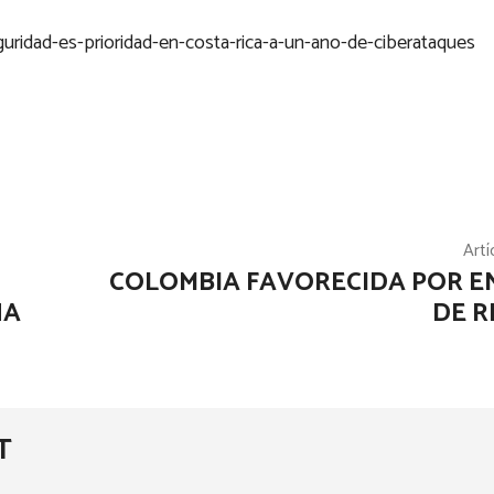
uridad-es-prioridad-en-costa-rica-a-un-ano-de-ciberataques
Artí
COLOMBIA FAVORECIDA POR 
NA
DE 
T