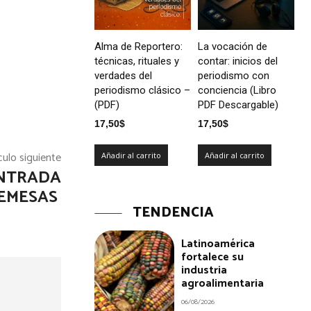
Alma de Reportero:
La vocación de
técnicas, rituales y
contar: inicios del
verdades del
periodismo con
periodismo clásico –
conciencia (Libro
(PDF)
PDF Descargable)
17,50
$
17,50
$
culo siguiente
Añadir al carrito
Añadir al carrito
ENTRADA
REMESAS
TENDENCIA
Latinoamérica
fortalece su
industria
agroalimentaria
06/08/2026