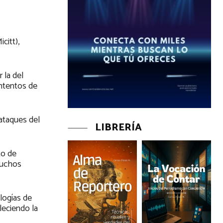
citt),
 la del
intentos de
ataques del
LIBRERÍA
to de
muchos
logías de
leciendo la