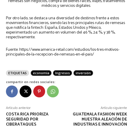
remesas son negocios, compra de bienes raíces, viajes, tratamientos
médicos y servicios digitales.
Por otro lado, se destaca una diversidad de destinos frente a estos
movimientos financieros, siendo las tres principales rutas de remesas
que notifica la fintech: España, Estados Unidos y México,
experimentado un aumento en volumen del 46 %, 24 %, y 38 %,
respectivamente.
Fuente: https://www.america-retail.com/estudios/los-tres-motivos-
principales-de-la-recepcion-de-remesas-en-el-pais/
ETIQUETAS
economía
Ingresos
inversión
compartir en redes sociales:
Artículo anterior
Artículo siguiente
COSTA RICA PRIORIZA
GUATEMALA FASHION WEEK
SEGURIDAD POR
MUESTRA ALEACIÓN DE
CIBERATAQUES
INDUSTRIAS E INNOVACIÓN