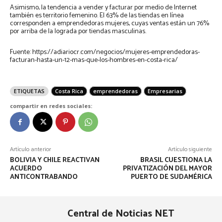
Asimismo, la tendencia a vender y facturar por medio de Internet
también es territorio femenino. El 63% de las tiendas en línea
corresponden a emprendedoras mujeres, cuyas ventas están un 76%
por arriba de la lograda por tiendas masculinas.
Fuente: https://adiariocr.com/negocios/mujeres-emprendedoras-
facturan-hasta-un-12-mas-que-los-hombres-en-costa-rica/
ETIQUETAS
Costa Rica
emprendedoras
Empresarias
compartir en redes sociales:
Artículo anterior
Artículo siguiente
BOLIVIA Y CHILE REACTIVAN
BRASIL CUESTIONA LA
ACUERDO
PRIVATIZACIÓN DEL MAYOR
ANTICONTRABANDO
PUERTO DE SUDAMÉRICA
Central de Noticias NET