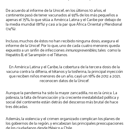
De acuerdo al informe de la Unicef, en los últimos 10 años, el
continente pasó de tener vacunados al 93% de los más pequeños a
apenas el 75%, lo que sitúa a América Latina y el Caribe por debajo de
la media mundial (81%) y casi a la par que África Oriental y Meridional
(74%).
Incluso, muchos de éstos no han recibido ninguna dosis, asegura el
informe de la Unicef. Por lo que, uno de cada cuatro menores queda
expuesto a un sinfín de infecciones
inmunoprevenibles,
tales como la
Hepatitis B, el Sarampión o el Tétanos.
En América Latina y el Caribe, la cobertura de la tercera dosis de la
vacuna contra la difteria, el tétanos y la tosferina, la principal inyección
que reciben niños menores de un año, cayó un 18% de 2012 a 2021,
reconocen datos de la Unicef.
Aunque la pandemia ha sido la mayor zancadilla, no es la única. La
pobreza, la falta de financiación y la creciente inestabilidad política y
social del continente están detrás del descenso más brutal de hace
tres décadas.
Además, la violencia y el crimen organizado complican los planes de
los gobiernos de la región, y encabezan las principales preocupaciones
de los ciudadanos desde México a Chile.