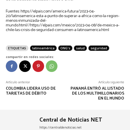
Fuentes: https://elpais.com/america-futura/2023-04-
20/latinoamerica-esta-a-punto-de-superar-a-africa-como-la-region-
menos-inmunizada-del-
mundo.html//https://elpais.com/mexico/2023-04-08/de-mexico-a-
chile-las-crisis-de-seguridad-consumen-a-latinoamerica.html
ETIQUETAS
latinoamérica
ONG's
salud
seguridad
compartir en redes sociales:
Artículo anterior
Artículo siguiente
COLOMBIA LIDERA USO DE
PANAMÁ ENTRÓ AL LISTADO
TARJETAS DE DÉBITO
DE LOS MULTIMILLONARIOS
EN EL MUNDO
Central de Noticias NET
https://centraldenoticias.net