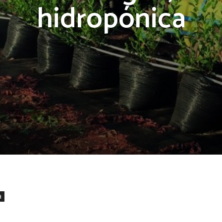
hidropónica
a