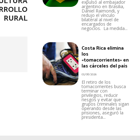
CULTURA
expulsó al embajador
argentino en Brasilia,
ARROLLO
Daniel Raimondi, y
redujo el vínculo
RURAL
bilateral al nivel de
encargados de
negocios. La medida...
Costa Rica elimina
los
«tomacorrientes» en
las cárceles del país
05/08/2026
El retiro de los
tomacorrientes busca
terminar con
privilegios, reducir
riesgos y evitar que
grupos criminales sigan
operando desde las
prisiones, aseguró la
presidenta...