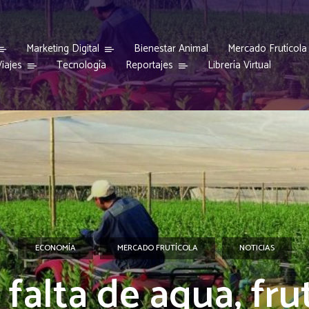
Marketing Digital
Bienestar Animal
Mercado Frutícola
iajes
Reportajes
Tecnología
Librería Virtual
ECONOMÍA
MERCADO FRUTÍCOLA
NOTICIAS
 falta de agua, fru