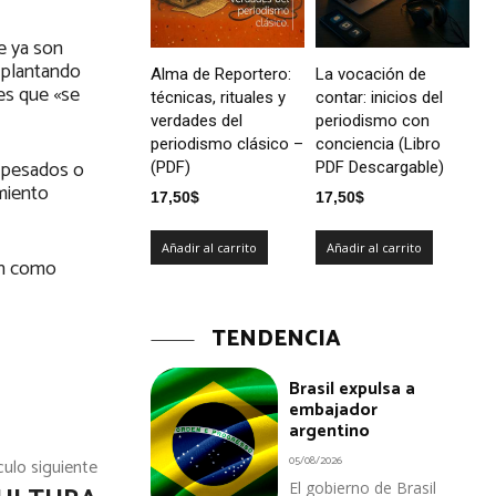
e ya son
implantando
Alma de Reportero:
La vocación de
 es que «se
técnicas, rituales y
contar: inicios del
verdades del
periodismo con
periodismo clásico –
conciencia (Libro
y pesados o
(PDF)
PDF Descargable)
imiento
17,50
$
17,50
$
Añadir al carrito
Añadir al carrito
en como
TENDENCIA
Brasil expulsa a
embajador
argentino
05/08/2026
culo siguiente
El gobierno de Brasil