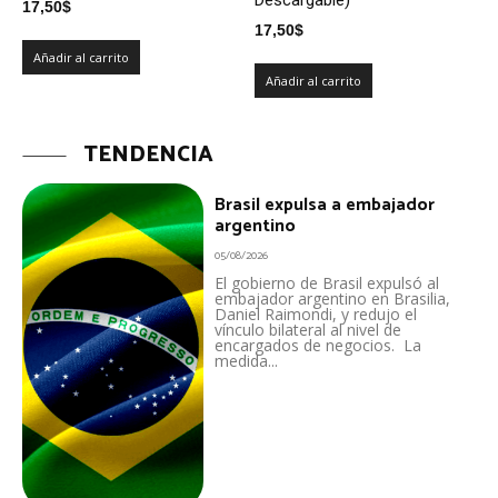
17,50
$
17,50
$
Añadir al carrito
Añadir al carrito
TENDENCIA
Brasil expulsa a embajador
argentino
05/08/2026
El gobierno de Brasil expulsó al
embajador argentino en Brasilia,
Daniel Raimondi, y redujo el
vínculo bilateral al nivel de
encargados de negocios. La
medida...