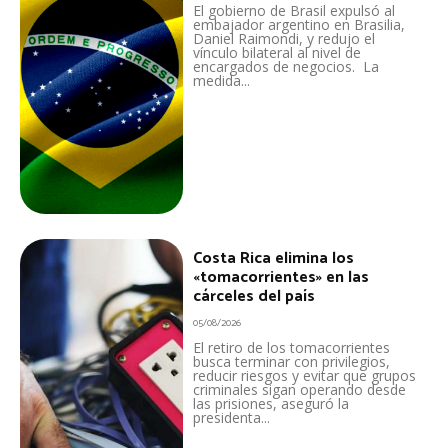
El gobierno de Brasil expulsó al
embajador argentino en Brasilia,
Daniel Raimondi, y redujo el
vínculo bilateral al nivel de
encargados de negocios. La
medida...
Costa Rica elimina los
«tomacorrientes» en las
cárceles del país
05/08/2026
El retiro de los tomacorrientes
busca terminar con privilegios,
reducir riesgos y evitar que grupos
criminales sigan operando desde
las prisiones, aseguró la
presidenta...