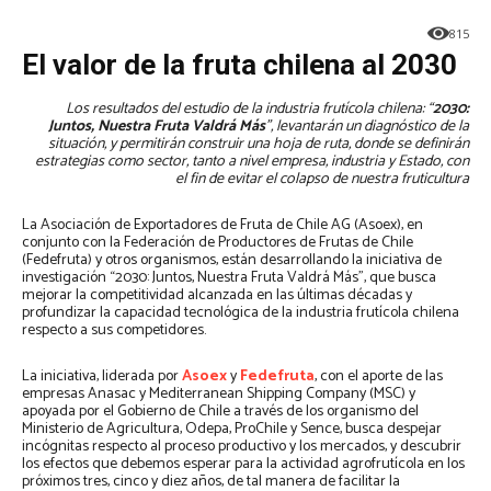
815
El valor de la fruta chilena al 2030
Los resultados del estudio de la industria frutícola chilena: “
2030:
Juntos, Nuestra Fruta Valdrá Más
”, levantarán un diagnóstico de la
situación, y permitirán construir una hoja de ruta, donde se definirán
estrategias como sector, tanto a nivel empresa, industria y Estado, con
el fin de evitar el colapso de nuestra fruticultura
La Asociación de Exportadores de Fruta de Chile AG (Asoex), en
conjunto con la Federación de Productores de Frutas de Chile
(Fedefruta) y otros organismos, están desarrollando la iniciativa de
investigación “2030: Juntos, Nuestra Fruta Valdrá Más”, que busca
mejorar la competitividad alcanzada en las últimas décadas y
profundizar la capacidad tecnológica de la industria frutícola chilena
respecto a sus competidores.
La iniciativa, liderada por
Asoex
y
Fedefruta
, con el aporte de las
empresas Anasac y Mediterranean Shipping Company (MSC) y
apoyada por el Gobierno de Chile a través de los organismo del
Ministerio de Agricultura, Odepa, ProChile y Sence, busca despejar
incógnitas respecto al proceso productivo y los mercados, y descubrir
los efectos que debemos esperar para la actividad agrofrutícola en los
próximos tres, cinco y diez años, de tal manera de facilitar la