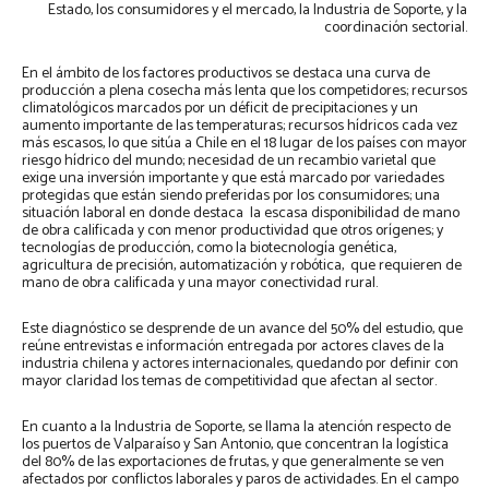
Estado, los consumidores y el mercado, la Industria de Soporte, y la
coordinación sectorial.
En el ámbito de los factores productivos se destaca una curva de
producción a plena cosecha más lenta que los competidores; recursos
climatológicos marcados por un déficit de precipitaciones y un
aumento importante de las temperaturas; recursos hídricos cada vez
más escasos, lo que sitúa a Chile en el 18 lugar de los países con mayor
riesgo hídrico del mundo; necesidad de un recambio varietal que
exige una inversión importante y que está marcado por variedades
protegidas que están siendo preferidas por los consumidores; una
situación laboral en donde destaca la escasa disponibilidad de mano
de obra calificada y con menor productividad que otros orígenes; y
tecnologías de producción, como la biotecnología genética,
agricultura de precisión, automatización y robótica, que requieren de
mano de obra calificada y una mayor conectividad rural.
Este diagnóstico se desprende de un avance del 50% del estudio, que
reúne entrevistas e información entregada por actores claves de la
industria chilena y actores internacionales, quedando por definir con
mayor claridad los temas de competitividad que afectan al sector.
En cuanto a la Industria de Soporte, se llama la atención respecto de
los puertos de Valparaíso y San Antonio, que concentran la logística
del 80% de las exportaciones de frutas, y que generalmente se ven
afectados por conflictos laborales y paros de actividades. En el campo