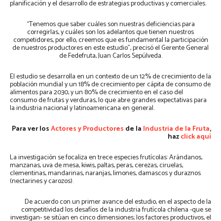
planificación y el desarrollo de estrategias productivas y comerciales.
“Tenemos que saber cuáles son nuestras deficiencias para
corregirlas, y cuáles son los adelantos que tienen nuestros
competidores, por ello, creemos que es fundamental la participación
de nuestros productores en este estudio”, precisó el Gerente General
de Fedefruta, Juan Carlos Sepúlveda.
El estudio se desarrolla en un contexto de un 12% de crecimiento de la
población mundial y un 18% de crecimiento per cápita de consumo de
alimentos para 2030, y un 80% de crecimiento en el caso del
consumo de frutas y verduras, lo que abre grandes expectativas para
la industria nacional y latinoamericana en general.
Para ver los
Actores y Productores
de la
Industria de la Fruta
,
haz
click aquí
La investigación se focaliza en trece especies frutícolas: Arándanos,
manzanas, uva de mesa, kiwis, paltas, peras, cerezas, ciruelas,
clementinas, mandarinas, naranjas, limones, damascos y duraznos
(nectarines y carozos).
De acuerdo con un primer avance del estudio, en el aspecto de la
competitividad los desafíos de la industria frutícola chilena -que se
investigan- se sitúan en cinco dimensiones; los factores productivos, el