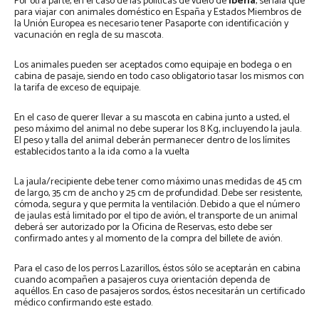
Por otra parte, en el caso de las políticas de vuelo de
Iberia
, señala que
para viajar con animales doméstico en España y Estados Miembros de
la Unión Europea es necesario tener Pasaporte con identificación y
vacunación en regla de su mascota.
Los animales pueden ser aceptados como equipaje en bodega o en
cabina de pasaje, siendo en todo caso obligatorio tasar los mismos con
la tarifa de exceso de equipaje.
En el caso de querer llevar a su mascota en cabina junto a usted, el
peso máximo del animal no debe superar los 8 Kg, incluyendo la jaula.
El peso y talla del animal deberán permanecer dentro de los límites
establecidos tanto a la ida como a la vuelta
La jaula/recipiente debe tener como máximo unas medidas de 45 cm
de largo, 35 cm de ancho y 25 cm de profundidad. Debe ser resistente,
cómoda, segura y que permita la ventilación. Debido a que el número
de jaulas está limitado por el tipo de avión, el transporte de un animal
deberá ser autorizado por la Oficina de Reservas, esto debe ser
confirmado antes y al momento de la compra del billete de avión.
Para el caso de los perros Lazarillos, éstos sólo se aceptarán en cabina
cuando acompañen a pasajeros cuya orientación dependa de
aquéllos. En caso de pasajeros sordos, éstos necesitarán un certificado
médico confirmando este estado.