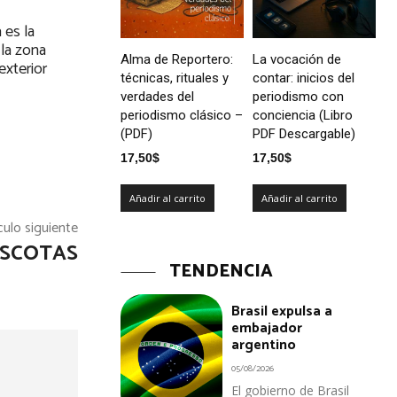
 es la
 la zona
Alma de Reportero:
La vocación de
exterior
técnicas, rituales y
contar: inicios del
verdades del
periodismo con
periodismo clásico –
conciencia (Libro
(PDF)
PDF Descargable)
17,50
$
17,50
$
Añadir al carrito
Añadir al carrito
culo siguiente
ASCOTAS
TENDENCIA
Brasil expulsa a
embajador
argentino
05/08/2026
El gobierno de Brasil