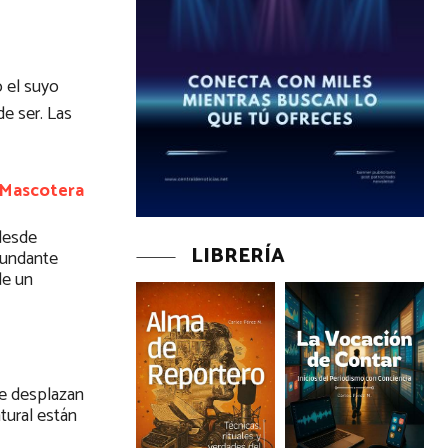
o el suyo
e ser. Las
 Mascotera
 desde
LIBRERÍA
bundante
de un
se desplazan
tural están