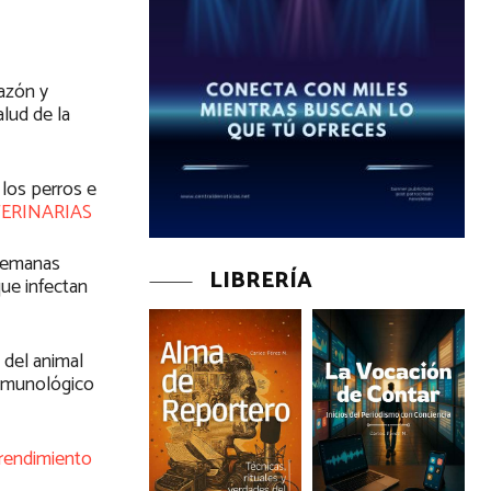
razón y
lud de la
los perros e
TERINARIAS
 semanas
LIBRERÍA
que infectan
 del animal
inmunológico
rendimiento