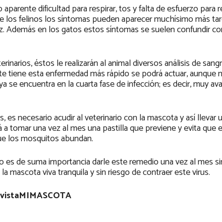
parente dificultad para respirar, tos y falta de esfuerzo para re
de los felinos los síntomas pueden aparecer muchísimo más tar
oz. Además en los gatos estos síntomas se suelen confundir co
narios, éstos le realizarán al animal diversos análisis de sang
e tiene esta enfermedad más rápido se podrá actuar, aunque no
a se encuentra en la cuarta fase de infección; es decir, muy av
, es necesario acudir al veterinario con la mascota y así llevar 
á a tomar una vez al mes una pastilla que previene y evita que e
que los mosquitos abundan.
aso es de suma importancia darle este remedio una vez al mes si
la mascota viva tranquila y sin riesgo de contraer este virus.
vistaMIMASCOTA