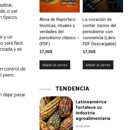
alizar,
de, o ser
n típicos
Alma de Reportero:
La vocación de
técnicas, rituales y
contar: inicios del
verdades del
periodismo con
re y un
periodismo clásico –
conciencia (Libro
 será fácil
(PDF)
PDF Descargable)
anzada y es
17,50
$
17,50
$
Añadir al carrito
Añadir al carrito
un control de
l perro
TENDENCIA
n dejar pasar
Latinoamérica
fortalece su
industria
agroalimentaria
06/08/2026