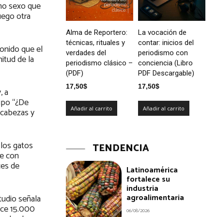
smo sexo que
uego otra
Alma de Reportero:
La vocación de
técnicas, rituales y
contar: inicios del
sonido que el
verdades del
periodismo con
itud de la
periodismo clásico –
conciencia (Libro
(PDF)
PDF Descargable)
17,50
$
17,50
$
, a
tipo “¿De
Añadir al carrito
Añadir al carrito
 cabezas y
 los gatos
TENDENCIA
te con
ces de
Latinoamérica
fortalece su
industria
agroalimentaria
tudio señala
ace 15.000
06/08/2026