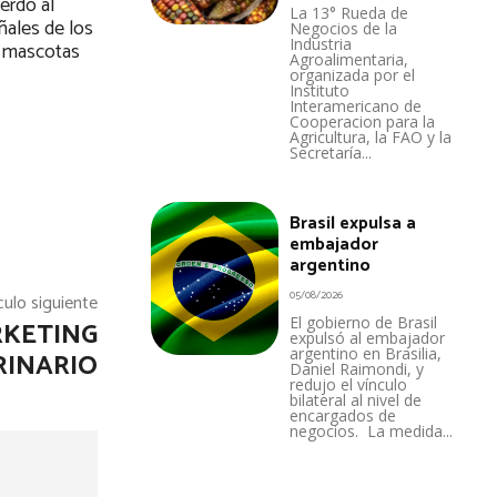
erdo al
La 13° Rueda de
ñales de los
Negocios de la
Industria
s mascotas
Agroalimentaria,
organizada por el
Instituto
Interamericano de
Cooperacion para la
Agricultura, la FAO y la
Secretaría...
Brasil expulsa a
embajador
argentino
05/08/2026
culo siguiente
El gobierno de Brasil
RKETING
expulsó al embajador
argentino en Brasilia,
RINARIO
Daniel Raimondi, y
redujo el vínculo
bilateral al nivel de
encargados de
negocios. La medida...