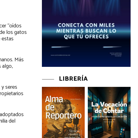
cer “oídos
 de los gatos
 estas
umanos. Más
 algo,
LIBRERÍA
 y seres
ropietarios
o adoptados
ilia del