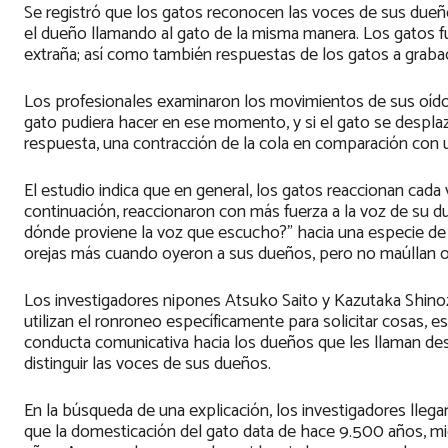
Se registró que los gatos reconocen las voces de sus dueñ
el dueño llamando al gato de la misma manera. Los gatos f
extraña; así como también respuestas de los gatos a graba
Los profesionales examinaron los movimientos de sus oídos, 
gato pudiera hacer en ese momento, y si el gato se desplaz
respuesta, una contracción de la cola en comparación con un
El estudio indica que en general, los gatos reaccionan cada
continuación, reaccionaron con más fuerza a la voz de su d
dónde proviene la voz que escucho?” hacia una especie de 
orejas más cuando oyeron a sus dueños, pero no maúllan o 
Los investigadores nipones Atsuko Saito y Kazutaka Shinoz
utilizan el ronroneo específicamente para solicitar cosas,
conducta comunicativa hacia los dueños que les llaman desd
distinguir las voces de sus dueños.
En la búsqueda de una explicación, los investigadores lleg
que la domesticación del gato data de hace 9.500 años, 