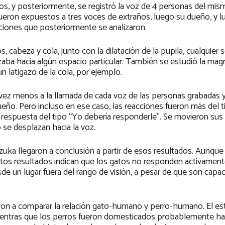
os, y posteriormente, se registró la voz de 4 personas del mi
ueron expuestos a tres voces de extraños, luego su dueño, y l
ciones que posteriormente se analizaron.
cabeza y cola, junto con la dilatación de la pupila, cualquier 
aba hacia algún espacio particular. También se estudió la magn
 latigazo de la cola, por ejemplo.
 vez menos a la llamada de cada voz de las personas grabadas y
ueño. Pero incluso en ese caso, las reacciones fueron más del 
respuesta del tipo “Yo debería responderle”. Se movieron sus
se desplazan hacia la voz.
uka llegaron a conclusión a partir de esos resultados. Aunque
 estos resultados indican que los gatos no responden activamen
e un lugar fuera del rango de visión, a pesar de que son capa
aron a comparar la relación gato-humano y perro-humano. El es
mientras que los perros fueron domesticados probablemente h