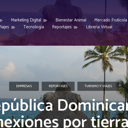
Marketing Digital
Bienestar Animal
Mercado Frutícola
iajes
Reportajes
Tecnología
Librería Virtual
EMPRESAS
REPORTAJES
TURISMO Y VIAJES
pública Dominica
exiones por tierr