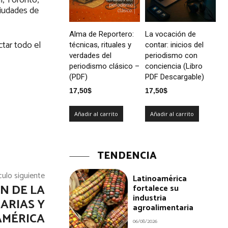
l, Toronto,
ciudades de
Alma de Reportero:
La vocación de
ctar todo el
técnicas, rituales y
contar: inicios del
verdades del
periodismo con
periodismo clásico –
conciencia (Libro
(PDF)
PDF Descargable)
17,50
$
17,50
$
Añadir al carrito
Añadir al carrito
TENDENCIA
culo siguiente
Latinoamérica
N DE LA
fortalece su
industria
ARIAS Y
agroalimentaria
AMÉRICA
06/08/2026