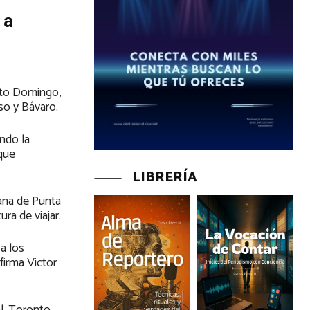
 a
nto Domingo,
íso y Bávaro.
ndo la
que
LIBRERÍA
cana de Punta
ra de viajar.
a los
firma Victor