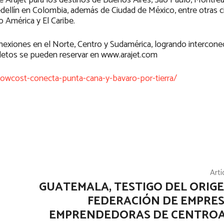
e Arajet para los destinos de Buenos Aires, Sao Paulo, Montrea
edellín en Colombia, además de Ciudad de México, entre otras 
o América y El Caribe.
nexiones en el Norte, Centro y Sudamérica, logrando intercone
oletos se pueden reservar en www.arajet.com
-lowcost-conecta-punta-cana-y-bavaro-por-tierra/
Artí
GUATEMALA, TESTIGO DEL ORIGE
FEDERACIÓN DE EMPRES
EMPRENDEDORAS DE CENTRO