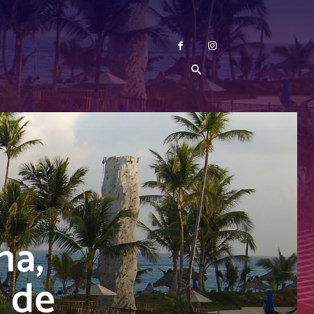
na,
a de