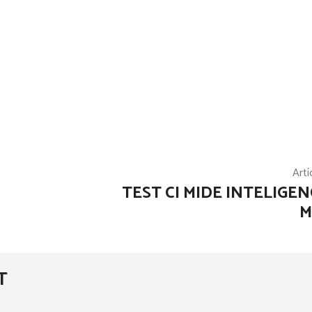
Artí
»
TEST CI MIDE INTELIGEN
M
T