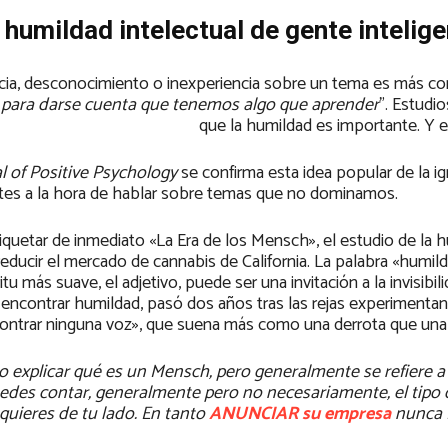
 humildad intelectual de gente intelig
ncia, desconocimiento o inexperiencia sobre un tema es más co
d para darse cuenta que tenemos algo que aprender
”. Estudi
que la humildad es importante. Y es d
l of Positive Psychology
se confirma esta idea popular de la i
ntes a la hora de hablar sobre temas que no dominamos.
tiquetar de inmediato «La Era de los Mensch», el estudio de la 
educir el mercado de cannabis de California. La palabra «humild
 más suave, el adjetivo, puede ser una invitación a la invisibil
e encontrar humildad, pasó dos años tras las rejas experimenta
contrar ninguna voz», que suena más como una derrota que una v
 explicar qué es un Mensch, pero generalmente se refiere a
uedes contar, generalmente pero no necesariamente, el tipo
quieres de tu lado. En tanto
ANUNCIAR su empresa
nunca f