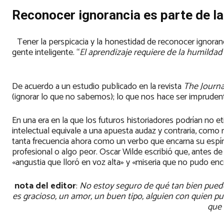
Reconocer ignorancia es parte de la
Tener la perspicacia y la honestidad de reconocer ignora
gente inteligente. “
El aprendizaje requiere de la humilda
De acuerdo a un estudio publicado en la revista
The Journa
(ignorar lo que no sabemos); lo que nos hace ser imprude
En una era en la que los futuros historiadores podrían no e
intelectual equivale a una apuesta audaz y contraria, como r
tanta frecuencia ahora como un verbo que encarna su espíritu
profesional o algo peor. Oscar Wilde escribió que, antes d
«angustia que lloró en voz alta» y «miseria que no pudo en
nota del editor
:
No estoy seguro de qué tan bien puedo
es gracioso, un amor, un buen tipo, alguien con quien p
que 