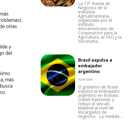
La 13° Rueda de
Negocios de la
Industria
 más
Agroalimentaria,
problemas),
organizada por el
Instituto
de otras
Interamericano de
Cooperacion para la
Agricultura, la FAO y la
Secretaría...
ilde y
go del
Brasil expulsa a
embajador
argentino
 cómo
ta, más
05/08/2026
 busca
El gobierno de Brasil
co.
expulsó al embajador
argentino en Brasilia,
Daniel Raimondi, y
redujo el vínculo
bilateral al nivel de
encargados de
negocios. La medida...