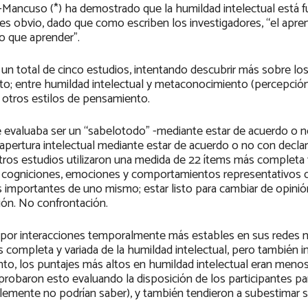
i-Mancuso (*) ha demostrado que la humildad intelectual está 
es obvio, dado que como escriben los investigadores, “el apren
o que aprender”.
un total de cinco estudios, intentando descubrir más sobre los
ento; entre humildad intelectual y metaconocimiento (percepció
y otros estilos de pensamiento.
e evaluaba ser un “sabelotodo” -mediante estar de acuerdo o 
apertura intelectual mediante estar de acuerdo o no con decla
ros estudios utilizaron una medida de 22 ítems más completa 
 cogniciones, emociones y comportamientos representativos d
as importantes de uno mismo; estar listo para cambiar de opinió
ción. No confrontación.
n por interacciones temporalmente más estables en sus redes 
completa y variada de la humildad intelectual, pero también i
nto, los puntajes más altos en humildad intelectual eran men
probaron esto evaluando la disposición de los participantes pa
lemente no podrían saber), y también tendieron a subestimar 