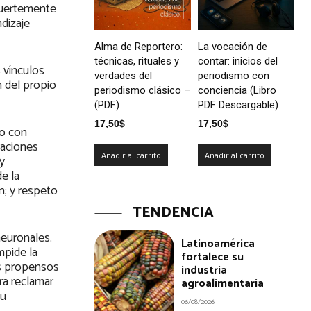
fuertemente
dizaje
Alma de Reportero:
La vocación de
técnicas, rituales y
contar: inicios del
 vínculos
verdades del
periodismo con
n del propio
periodismo clásico –
conciencia (Libro
(PDF)
PDF Descargable)
17,50
$
17,50
$
no con
raciones
Añadir al carrito
Añadir al carrito
y
e la
n; y respeto
TENDENCIA
neuronales.
Latinoamérica
mpide la
fortalece su
os propensos
industria
ra reclamar
agroalimentaria
su
06/08/2026