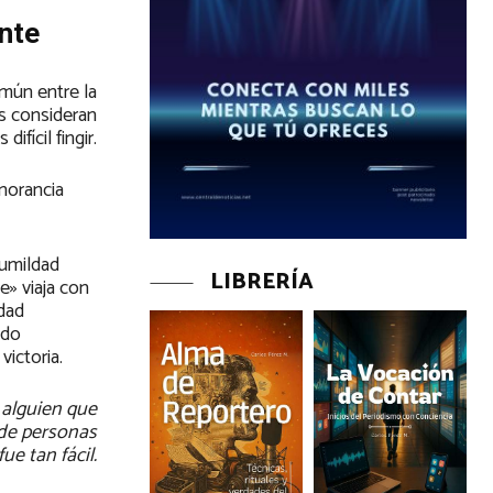
ente
mún entre la
os consideran
ifícil fingir.
gnorancia
humildad
LIBRERÍA
e» viaja con
idad
ndo
ictoria.
 alguien que
 de personas
ue tan fácil.