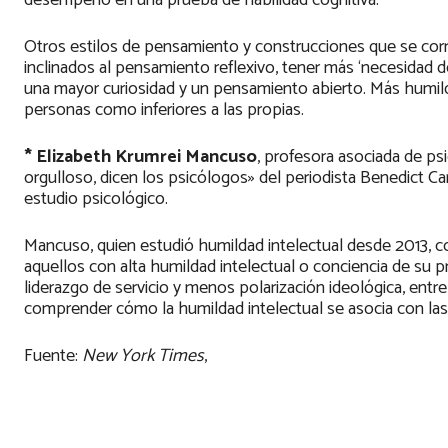
desempeño en una prueba de habilidad cognitiva.
Otros estilos de pensamiento y construcciones que se corr
inclinados al pensamiento reflexivo, tener más ‘necesidad d
una mayor curiosidad y un pensamiento abierto. Más humild
personas como inferiores a las propias.
* Elizabeth Krumrei Mancuso
, profesora asociada de ps
orgulloso, dicen los psicólogos» del periodista Benedict Ca
estudio psicológico.
Mancuso, quien estudió humildad intelectual desde 2013, co
aquellos con alta humildad intelectual o conciencia de su pr
liderazgo de servicio y menos polarización ideológica, entr
comprender cómo la humildad intelectual se asocia con las 
Fuente:
New York Times
,