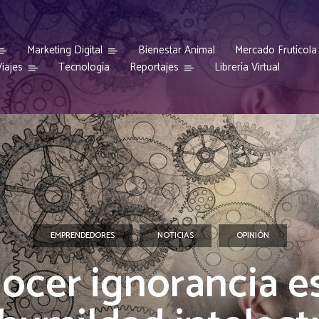
Marketing Digital
Bienestar Animal
Mercado Frutícola
iajes
Reportajes
Tecnología
Librería Virtual
EMPRENDEDORES
NOTICIAS
OPINIÓN
ocer ignorancia es