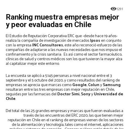
1291
Ranking muestra empresas mejor
y peor evaluadas en Chile
El Estudio de Reputación Corporativa ERC que -desde hace 19 años-
realiza la compañía de investigación de mercados
Ipsos
en conjunto
con la empresa
INC Consultores
, este año reconoció esfuerzo de las
compañías de adaptarse a las nuevas necesidades que nos impuso el
confinamiento y la crisis sanitaria. Es así como el sector farmacéutico,
clínicas de salud y centros médicos son los que tuvieron la mayor alza
al capitalizar mejor este entorno.
La encuesta se aplicó a 5.145 personas a nivel nacional entre el 3
septiembre y el 5 octubre del 2020, y como resultados del ranking de
empresas se aprecia que marcas como
Google
,
Colun
y
Samsung
resultaran entre las tres empresas con mejor reputación en Chile,
seguidas por las farmacias del
Doctor Simi
,
Sony
y
Universidad de
Chile
.
Del total de las 25 grandes empresas y marcas que fueron evaluadas a
través de las encuentras del ERC 2020, las que tienen mejor
reputación en Chile en el ranking de empresas vienen de los sectores
de la alimentación y tecnología, tales como el internet, aplicaciones