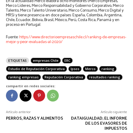
En la actualidad Merco elabora ocho monitores (Merco Empresas,
Merco Líderes, Merco Responsabilidad y Gobierno Corporativo, Merco
Talento, Merco Talento Universitario, Merco Consumo, Merco Digital y
MRS) y tiene presencia en doce países: España, Colombia, Argentina,
Chile, Ecuador, Bolivia, Brasil, México, Perú, Costa Rica, Panamá y en
proceso en Portugal.
Fuente:
https://www.directorioempresaschile.cl/ranking-de-empresas-
mejor-y-peor-evaluadas-al-2020/
ETIQUETAS
empresas Chile
ERC
Estudio de Reputación Corporativa
Ipsos
Merco
ranking
ranking empresas
Reputación Corporativa
resultados ranking
compartir en redes sociales:
Artículo anterior
Artículo siguiente
PERROS, RAZAS Y ALIMENTOS
DATAIGUALDAD; EL INFORME
DE LOS EVASORES DE
IMPUESTOS