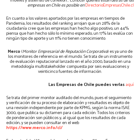
móviles y sistemas de conexión…
Conocer quiénes están detrás de las
empresas en Chile es posible en
DirectorioEmpresasChile.cl
En cuanto a los valores aportados por las empresas en tiempos de
Pandemia, los resultados del ranking arrojan que un 28% de la
ciudadanía cree que las empresas han hecho algo positivo, un 44%
piensa que han hecho sólo lo mínimo esperado, un 17% las evalúa con
ningún tipo de aporte y un 11% no tienen conocimiento.
Merco
(
Monitor Empresarial de Reputación Corporativa
) es ya uno de
los monitores de referencia en el mundo. Se trata de un instrumento
de evaluación reputacional lanzado en el año 2000, basado en una
metodología multistakeholder compuesta por seis evaluaciones y
veinticinco fuentes de información.
Las Empresas de Chile puedes verlas
aquí
Se trata del primer monitor auditado del mundo, pues el seguimiento
y verificación de su proceso de elaboración y resultados es objeto de
una revisión independiente por parte de KPMG, según la norma ISAE
3000, que publica su dictamen para cada edición. Todos los criterios
de ponderación son públicos y, al igual que los resultados de cada
edición, y se pueden consultar en el web
https://www.merco.info/cl/