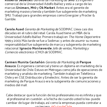
Roberto Sebeckis
Gerente de Marketing de
SMU.
Es ingeniero
comercial de la Universidad Adolfo Ibáñez y está a cargo de las
marcas
Unimarc, M10
y
Ok Market
. Antes era el gerente de
marketing masivo y tienda y también fue subgerente de marketing
SMU. Trabajó para grandes empresas como Energizer y Procter &
Gamble.
Carola Auad
Gerenta de Marketing de
SODIMAC. Lleva casi dos
décadas en el rubro del retail. Carola Auad tiene un MBA de la
Universidad Adolfo Ibáñez. Primero trabajó en
The Home Depot
entre
1999 y 2003. Más tarde se fue a Sodimac y antes de asumir su nueva
responsabilidad fue subgerenta de marca y subgerenta de marketing
relacional.
Ignacio Monteverde
Jefe de ventas, Marketing y
Comercio electrónico (CMO) de
SODIMAC.
Carmen Munita Castañón
Gerenta de Marketing de
Parque
Arauco
. Es ingeniera comercial y tiene un diploma en marketing de la
Universidad de Chile. Estuvo en Metrogas como jefa de operaciones de
marketing y analista de marketing. También trabajó en Telefónica
Chile y en CGE Distribución y Emelectric. Antes de ser la gerenta de
marketing de Parque Arauco era la subgerenta de comunicaciones y
medios del mall.
Cabe destacar que la función de los profesionales no es infinita y que
el profesional en cuestión -a la fecha de cuando usted lo lea- puede
cambiar de lugar de trabajo, así como la empresas pueda contratar a
un tercero.
@GuíasdeChile