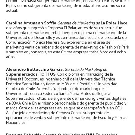
corporativo hasta subgerenta de marketing. En 2016 se retiró y se fue a
Ripley como subgerenta de marketing de moda, al año asumió su rol
actual.
Carolina Amtmann Soffia
Gerenta de Marketing de
La Polar.
Hace
dos años que ingresó a Empresa El Polar, antes de su rol actual fue
subgerenta de marketing retail. Tiene un diploma en marketing de la
Universidad del Desarrollo y es comunicadora social de la Escuela de
Comunicación Mónica Herrera. Su experiencia en el área de
marketing venía de haber sido gerenta de marketing de Fashion´s Park
y también en Johnson´s, en esta última empresa trabajó por casi ocho
años.
Alejandro Battocchio García.
Gerente de Marketing de
Supermercados TOTTUS.
Con diploma en marketing de la
Università Bocconi, es ingeniero civil de la Universidad Técnica
Federico Santa María y tiene un MBA de la Pontificia Universidad
Católica de Chile. Además, fue profesor de marketing de la
Universidad Técnica Federico Santa María. Antes de llegar a
Supermercados Tottus fue el gerente de marketing y ventas digitales
de BBVA Chile. En el mismo banco había sido gerente de publicidad y
marca. Otra de las empresas en las que se desempeñó fue en CCU.
Allí fue jefe de marketing de Cerveza Cristal, subgerente de
operaciones de venta y subgerente de marketing de Escudo y Marcas
Nacionales.