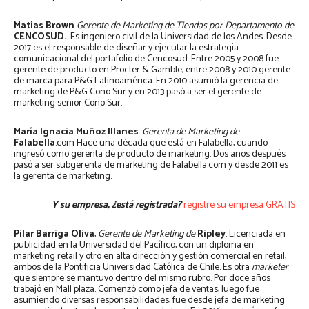
Matías Brown
Gerente de Marketing de Tiendas por Departamento de
CENCOSUD.
Es ingeniero civil de la Universidad de los Andes. Desde
2017 es el responsable de diseñar y ejecutar la estrategia
comunicacional del portafolio de Cencosud. Entre 2005 y 2008 fue
gerente de producto en Procter & Gamble, entre 2008 y 2010 gerente
de marca para P&G Latinoamérica. En 2010 asumió la gerencia de
marketing de P&G Cono Sur y en 2013 pasó a ser el gerente de
marketing senior Cono Sur.
María Ignacia Muñoz Illanes
.
Gerenta de Marketing de
Falabella
.com Hace una década que está en Falabella, cuando
ingresó como gerenta de producto de marketing. Dos años después
pasó a ser subgerenta de marketing de Falabella.com y desde 2011 es
la gerenta de marketing.
Y su empresa, ¿está registrada?
registre su empresa GRATIS
Pilar Barriga Oliva
,
Gerente de Marketing de
Ripley
. Licenciada en
publicidad en la Universidad del Pacífico, con un diploma en
marketing retail y otro en alta dirección y gestión comercial en retail,
ambos de la Pontificia Universidad Católica de Chile. Es otra
marketer
que siempre se mantuvo dentro del mismo rubro. Por doce años
trabajó en Mall plaza. Comenzó como jefa de ventas, luego fue
asumiendo diversas responsabilidades, fue desde jefa de marketing