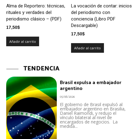
Alma de Reportero: técnicas,
La vocación de contar: inicios
rituales y verdades del
del periodismo con
periodismo clásico – (PDF)
conciencia (Libro PDF
Descargable)
17,50
$
17,50
$
Añadir al carrito
Añadir al carrito
TENDENCIA
Brasil expulsa a embajador
argentino
05/08/2026
El gobierno de Brasil expulsó al
embajador argentino en Brasilia,
Daniel Raimondi, y redujo el
vínculo bilateral al nivel de
encargados de negocios. La
medida...