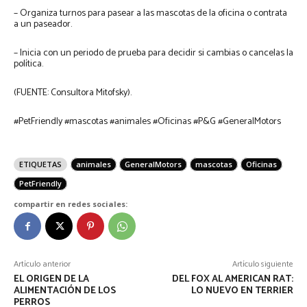
– Organiza turnos para pasear a las mascotas de la oficina o contrata
a un paseador.
– Inicia con un periodo de prueba para decidir si cambias o cancelas la
política.
(FUENTE: Consultora Mitofsky).
#PetFriendly #mascotas #animales #Oficinas #P&G #GeneralMotors
ETIQUETAS
animales
GeneralMotors
mascotas
Oficinas
PetFriendly
compartir en redes sociales:
Artículo anterior
Artículo siguiente
EL ORIGEN DE LA
DEL FOX AL AMERICAN RAT:
ALIMENTACIÓN DE LOS
LO NUEVO EN TERRIER
PERROS