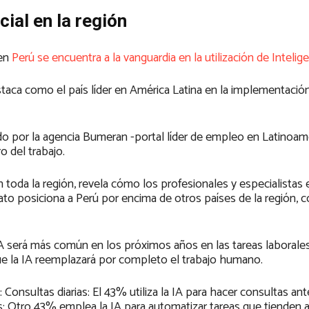
cial en la región
 en
Perú se encuentra a la vanguardia en la utilización de Intelig
destaca como el país líder en América Latina en la implementación
zado por la agencia Bumeran -portal líder de empleo en Latinoamé
ro del trabajo.
n toda la región, revela cómo los profesionales y especialistas
dato posiciona a Perú por encima de otros países de la región, 
A será más común en los próximos años en las tareas laborales
ue la IA reemplazará por completo el trabajo humano.
Consultas diarias: El 43% utiliza la IA para hacer consultas ant
as: Otro 43% emplea la IA para automatizar tareas que tienden a