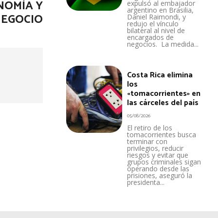
NOMÍA Y
expulsó al embajador
argentino en Brasilia,
NEGOCIO
Daniel Raimondi, y
redujo el vínculo
bilateral al nivel de
encargados de
negocios. La medida...
Costa Rica elimina
los
«tomacorrientes» en
las cárceles del país
05/08/2026
El retiro de los
tomacorrientes busca
terminar con
privilegios, reducir
riesgos y evitar que
grupos criminales sigan
operando desde las
prisiones, aseguró la
presidenta...