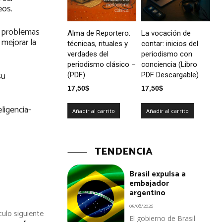
eos.
de problemas
Alma de Reportero:
La vocación de
 mejorar la
técnicas, rituales y
contar: inicios del
verdades del
periodismo con
periodismo clásico –
conciencia (Libro
su
(PDF)
PDF Descargable)
17,50
$
17,50
$
ligencia-
Añadir al carrito
Añadir al carrito
TENDENCIA
Brasil expulsa a
embajador
argentino
05/08/2026
culo siguiente
El gobierno de Brasil