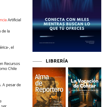
encia
Artificial
 de la
rica-, el
LIBRERÍA
 en Recursos
como Chile
. A pesar de
e
 ser