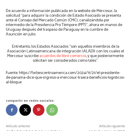
De acuerdo a información publicada en la website de Mercosur, la
solicitud “para adquirir la condición de Estado Asociado se presenta
ante el Consejo del Mercado Común (CMC), canalizándola por
intermedio de la Presidencia Pro Témpore (PPT)”, ahora en manos de
Uruguay después del traspaso de Paraguay en la cumbre de
Asunción en julio.
Entretanto, los Estados Asociados “son aquellos miembros de la
Asociación Latinoamericana de integración (ALADI) con los cuales el
Mercosur suscribe
acuerdos de libre comercio
, y que posteriormente
solicitan ser considerados como tales”.
Fuente: https://forbescentroamerica.com/2024/11/21/el-presidente-
de-panama-dice-que-ingreso-a-mercosur-traera-beneficios-logisticos-
al-bloque
compartir en redes sociales:
Artículo anterior
Artículo siguiente