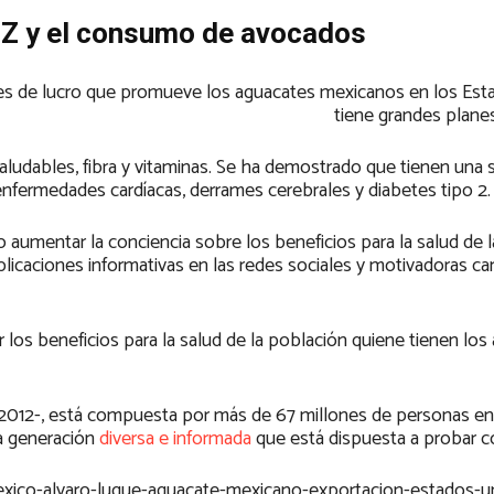
 Z y el consumo de avocados
nes de lucro que promueve los aguacates mexicanos en los Est
tiene grandes plane
aludables, fibra y vitaminas. Se ha demostrado que tienen una s
e enfermedades cardíacas, derrames cerebrales y diabetes tipo 2.
 aumentar la conciencia sobre los beneficios para la salud de 
ublicaciones informativas en las redes sociales y motivadoras 
los beneficios para la salud de la población quiene tienen los
 2012-, está compuesta por más de 67 millones de personas en
a generación
diversa e informada
que está dispuesta a probar c
exico-alvaro-luque-aguacate-mexicano-exportacion-estados-u