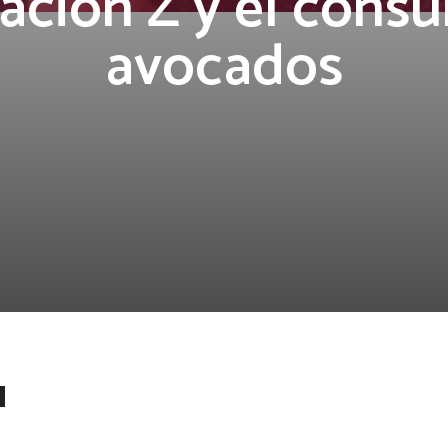
ación Z y el cons
avocados