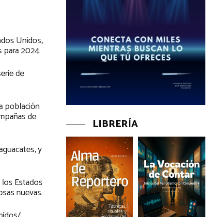
ados Unidos,
s para 2024.
erie de
la población
campañas de
LIBRERÍA
 aguacates, y
 los Estados
osas nuevas.
nidos/