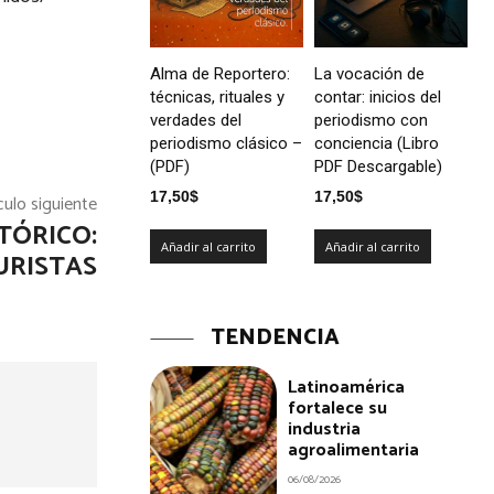
Alma de Reportero:
La vocación de
técnicas, rituales y
contar: inicios del
verdades del
periodismo con
periodismo clásico –
conciencia (Libro
(PDF)
PDF Descargable)
17,50
$
17,50
$
culo siguiente
TÓRICO:
Añadir al carrito
Añadir al carrito
URISTAS
TENDENCIA
Latinoamérica
fortalece su
industria
agroalimentaria
06/08/2026