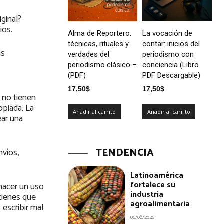
iginal?
ios.
Alma de Reportero:
La vocación de
técnicas, rituales y
contar: inicios del
as
verdades del
periodismo con
periodismo clásico –
conciencia (Libro
(PDF)
PDF Descargable)
17,50
$
17,50
$
 no tienen
opiada. La
Añadir al carrito
Añadir al carrito
ear una
TENDENCIA
nvíos,
Latinoamérica
fortalece su
 hacer un uso
industria
 tienes que
agroalimentaria
 escribir mal
06/08/2026