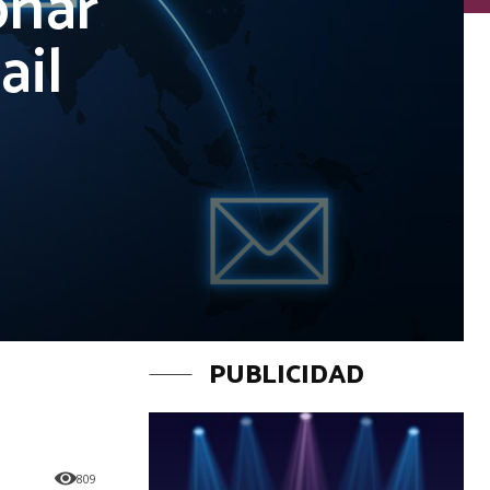
onar
ail
PUBLICIDAD
809