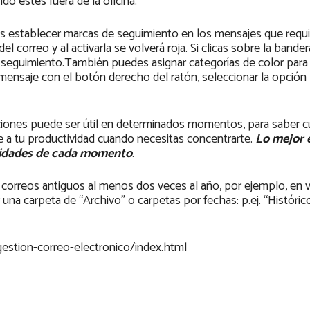
do estés fuera de la oficina.
s establecer marcas de seguimiento en los mensajes que requ
l correo y al activarla se volverá roja. Si clicas sobre la bander
l seguimiento.También puedes asignar categorías de color para
 mensaje con el botón derecho del ratón, seleccionar la opción
caciones puede ser útil en determinados momentos, para saber 
 a tu productividad cuando necesitas concentrarte.
Lo mejor 
esidades de cada momento
.
 correos antiguos al menos dos veces al año, por ejemplo, en 
 una carpeta de “Archivo” o carpetas por fechas: p.ej. “Históric
estion-correo-electronico/index.html