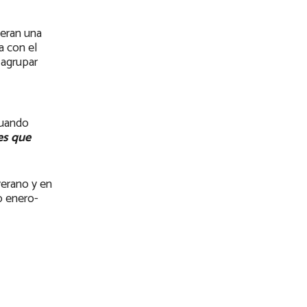
ieran una
a con el
 agrupar
cuando
es que
verano y en
o enero-