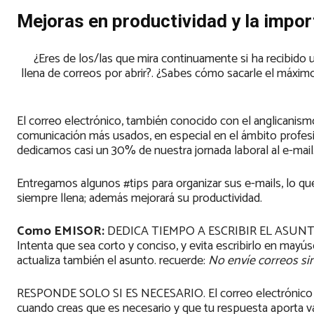
Mejoras en productividad y la impor
¿Eres de los/las que mira continuamente si ha recibido 
llena de correos por abrir?. ¿Sabes cómo sacarle el máxim
El correo electrónico, también conocido con el anglicanis
comunicación más usados, en especial en el ámbito profesi
dedicamos casi un 30% de nuestra jornada laboral al e-mai
Entregamos algunos #tips para organizar sus e-mails, lo que
siempre llena; además mejorará su productividad.
Como EMISOR:
DEDICA TIEMPO A ESCRIBIR EL ASUNTO. U
Intenta que sea corto y conciso, y evita escribirlo en mayú
actualiza también el asunto. recuerde:
No envíe correos si
RESPONDE SOLO SI ES NECESARIO. El correo electrónico no
cuando creas que es necesario y que tu respuesta aporta val