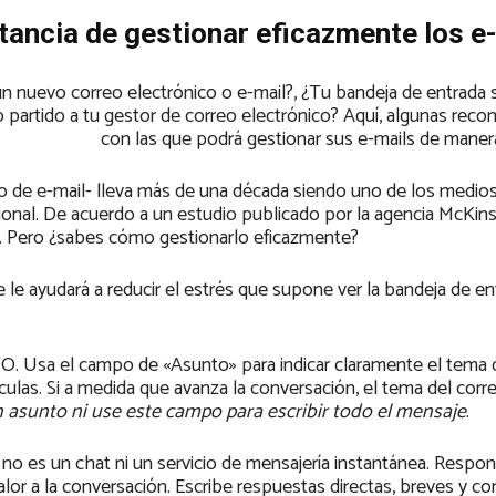
tancia de gestionar eficazmente los e
un nuevo correo electrónico o e-mail?, ¿Tu bandeja de entrada
o partido a tu gestor de correo electrónico? Aquí, algunas re
con las que podrá gestionar sus e-mails de maner
mo de e-mail- lleva más de una década siendo uno de los medio
onal. De acuerdo a un estudio publicado por la agencia McKins
l. Pero ¿sabes cómo gestionarlo eficazmente?
 le ayudará a reducir el estrés que supone ver la bandeja de en
sa el campo de «Asunto» para indicar claramente el tema d
sculas. Si a medida que avanza la conversación, el tema del corr
n asunto ni use este campo para escribir todo el mensaje
.
 es un chat ni un servicio de mensajería instantánea. Respo
or a la conversación. Escribe respuestas directas, breves y co