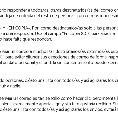
rio responder a todos/as los/as destinatarios/as del correo or
bandeja de entrada del resto de personas con correos innecesar
N COPIA». Pon como destinatarios/as solo a las person
pera una respuesta. Usa el campo “En copia (CC)” para añadir a
no hace falta que respondan.
e enviar un correo a muchos/as destinatarios/as externos/as que
)” para evitar difundir sus direcciones de correo de forma inapr
l un dato personal y difundirla sin consentimiento puede acarr
 personas, créate una lista con todos/as y así agilizarás los e
luir a nadie.
Reenviar un correo es tan sencillo como hacer clic, pero intenta
ensa si realmente aporta algo y si a ti te gustaría recibirlo. Si
ate una lista con todos/as y así agilizarás los envíos, evitarás