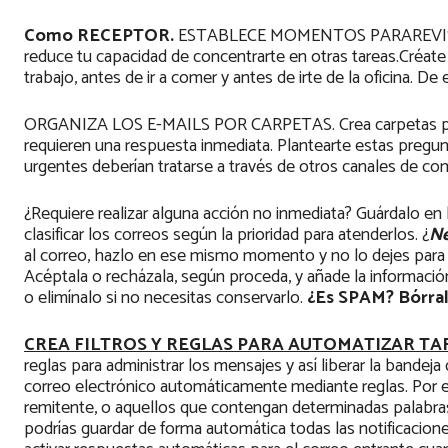
Como RECEPTOR.
ESTABLECE MOMENTOS PARAREVISAR 
reduce tu capacidad de concentrarte en otras tareas.Créate u
trabajo, antes de ir a comer y antes de irte de la oficina. D
ORGANIZA LOS E-MAILS POR CARPETAS. Crea carpetas para 
requieren una respuesta inmediata. Plantearte estas pregun
urgentes deberían tratarse a través de otros canales de co
¿Requiere realizar alguna acción no inmediata? Guárdalo en 
clasificar los correos según la prioridad para atenderlos. ¿
Ne
al correo, hazlo en ese mismo momento y no lo dejes para 
Acéptala o recházala, según proceda, y añade la información
o elimínalo si no necesitas conservarlo.
¿Es SPAM? Bórra
CREA FILTROS Y REGLAS PARA AUTOMATIZAR TA
reglas para administrar los mensajes y así liberar la band
correo electrónico automáticamente mediante reglas. Por e
remitente, o aquellos que contengan determinadas palabras
podrías guardar de forma automática todas las notificacione