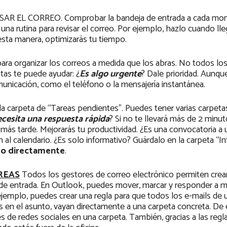
EL CORREO. Comprobar la bandeja de entrada a cada mo
na rutina para revisar el correo. Por ejemplo, hazlo cuando lle
e esta manera, optimizarás tu tiempo.
organizar los correos a medida que los abras. No todos lo
tas te puede ayudar: ¿
Es algo urgente
? Dale prioridad. Aunqu
municación, como el teléfono o la mensajería instantánea.
la carpeta de “Tareas pendientes”. Puedes tener varias carpeta
cesita una respuesta rápida
? Si no te llevará más de 2 minu
más tarde. Mejorarás tu productividad. ¿Es una convocatoria a 
 al calendario. ¿Es solo informativo? Guárdalo en la carpeta “I
lo directamente
.
REAS
Todos los gestores de correo electrónico permiten crear 
eja de entrada. En Outlook, puedes mover, marcar y responder a 
jemplo, puedes crear una regla para que todos los e-mails de 
 en el asunto, vayan directamente a una carpeta concreta. De 
s de redes sociales en una carpeta. También, gracias a las regl