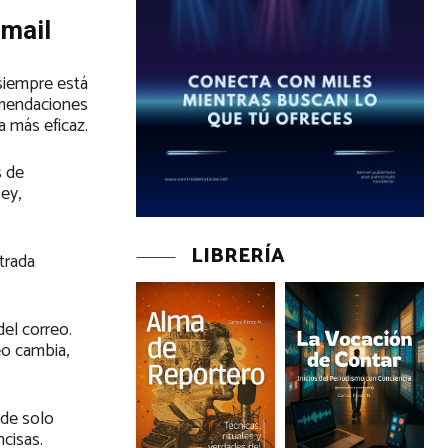
-mail
 siempre está
comendaciones
a más eficaz.
s de
ey,
LIBRERÍA
trada
el correo.
eo cambia,
nde solo
ncisas.