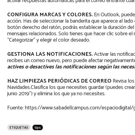
activar respuestas automáticas para el correo entrante cuan
CONFIGURA MARCAS Y COLORES.
En Outlook, puede
acción. Has de seleccionar la banderita que aparece al lado de
botón derecho del ratón, podrás establecer la duración de
mensajes relacionados. Solo tienes que hacer clic sobre el
“Categorizar” y elegir el color deseado.
GESTIONA LAS NOTIFICACIONES.
Activar las notifi
recibes un correo nuevo, pero puede afectar negativamente
actives o desactives las notificaciones según las nec
HAZ LIMPIEZAS PERIÓDICAS DE CORREO
Revisa los
Navidades.Clasifica los que necesites guardar (puedes crear
junio 2019”) y elimina los que ya no necesites.
Fuente: https://www.sabadellcampus.com/espaciodigital/g
ETIQUETAS
tips