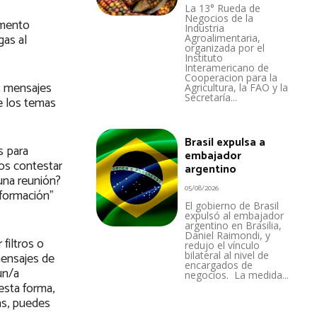
La 13° Rueda de
Negocios de la
mento
Industria
gas al
Agroalimentaria,
organizada por el
Instituto
Interamericano de
Cooperacion para la
s mensajes
Agricultura, la FAO y la
Secretaría...
e los temas
Brasil expulsa a
s para
embajador
tos contestar
argentino
una reunión?
05/08/2026
nformación”
El gobierno de Brasil
expulsó al embajador
argentino en Brasilia,
Daniel Raimondi, y
filtros o
redujo el vínculo
bilateral al nivel de
mensajes de
encargados de
un/a
negocios. La medida...
esta forma,
as, puedes